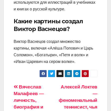
используются для иллюстраций в учебниках
и книгах о русской культуре.
Какие картины создал
Виктор Васнецов?
Виктор Васнецов создал множество
картины, включая «Алёша Попович и Царь
Соломон», «Богатыри», «Петя и волк» и
«Иван Царевич на сером волке».
Навигация
Вячеслав
Алексей Локтев
Малафеев —
—
по
личность,
феноменальный
записям
биография и
теннисист, чья