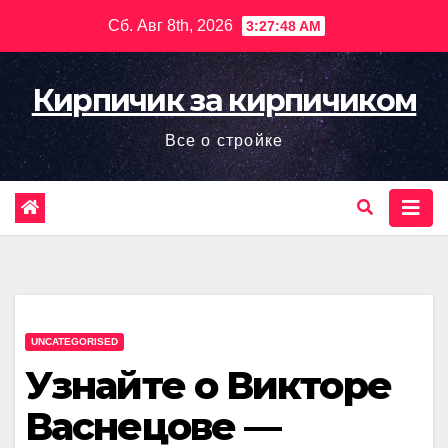
Перейти
Сб. Авг 8th, 2026
3:27:49 AM
к
содержимому
Кирпичик за кирпичиком
Все о стройке
UNCATEGORISED
Узнайте о Викторе
Васнецове —