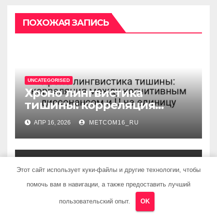
ПОХОЖАЯ ЗАПИСЬ
UNCATEGORISED
Хроно лингвистика
тишины: корреляция
между когнитивным
АПР 16, 2026
METCOM16_RU
диссонансом и U на
единицу
Этот сайт использует куки-файлы и другие технологии, чтобы
помочь вам в навигации, а также предоставить лучший
UNCATEGORISED
Ихтиоловая мазь:
пользовательский опыт.
OK
применение для лечения