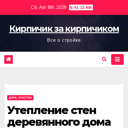
Перейти
Сб. Авг 8th, 2026
6:41:13 AM
к
содержимому
Кирпичик за кирпичиком
Все о стройке
ДАЧА, УЧАСТОК
Утепление стен
деревянного дома