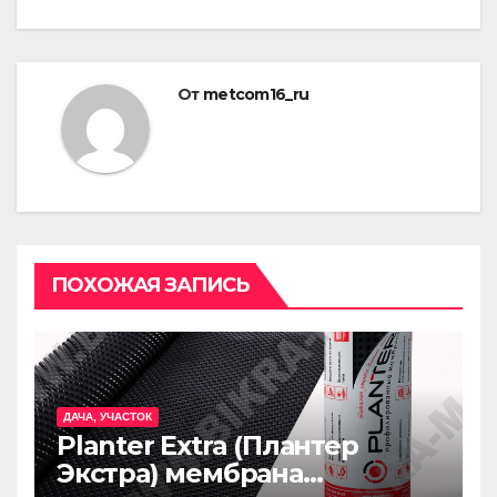
От
metcom16_ru
ПОХОЖАЯ ЗАПИСЬ
ДАЧА, УЧАСТОК
Planter Extra (Плантер
Экстра) мембрана