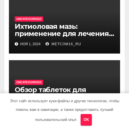
UNCATEGORISED
Ихтиоловая мазь:
применение для лечения
фурункулов
НОЯ 1, 2024
METCOM16_RU
UNCATEGORISED
Обзор таблеток для
лечения от ВПЧ
Этот сайт использует куки-файлы и другие технологии, чтобы
НОЯ 1, 2024
METCOM16_RU
помочь вам в навигации, а также предоставить лучший
пользовательский опыт.
OK