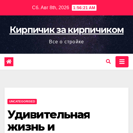
Перейти
Сб. Авг 8th, 2026
1:56:22 AM
к
содержимому
Кирпичик за кирпичиком
Все о стройке
UNCATEGORISED
Удивительная
жизнь и