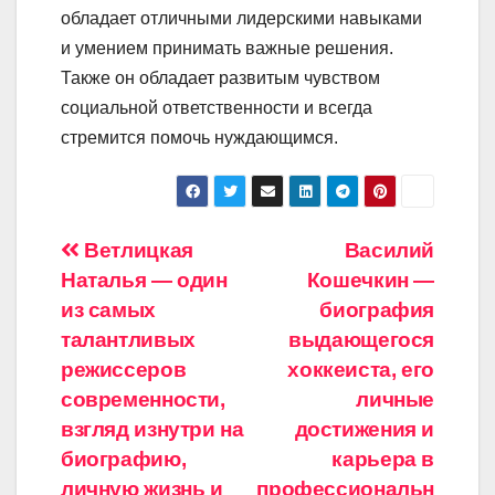
обладает отличными лидерскими навыками
и умением принимать важные решения.
Также он обладает развитым чувством
социальной ответственности и всегда
стремится помочь нуждающимся.
Навигация
Ветлицкая
Василий
Наталья — один
Кошечкин —
по
из самых
биография
записям
талантливых
выдающегося
режиссеров
хоккеиста, его
современности,
личные
взгляд изнутри на
достижения и
биографию,
карьера в
личную жизнь и
профессиональн