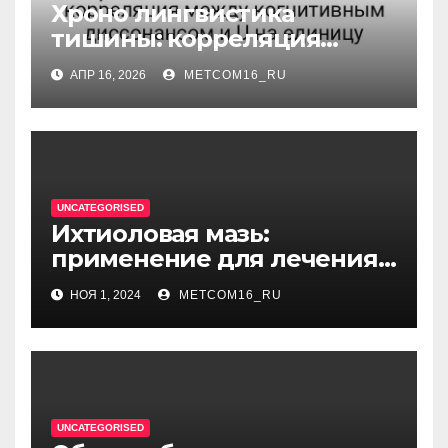
Хроно лингвистика
тишины: корреляция
между когнитивным
АПР 16, 2026
METCOM16_RU
диссонансом и U на
единицу
UNCATEGORISED
Ихтиоловая мазь:
применение для лечения
фурункулов
НОЯ 1, 2024
METCOM16_RU
UNCATEGORISED