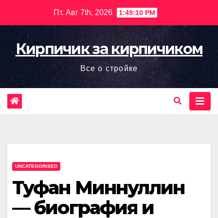
Перейти
Пт. Авг 7th, 2026
1:49:11 PM
к
содержимому
Кирпичик за кирпичиком
Все о стройке
UNCATEGORISED
Туфан Миннуллин
— биография и