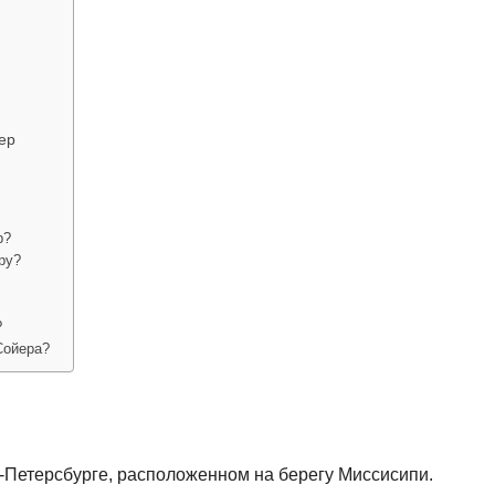
ер
р?
ру?
?
Сойера?
-Петерсбурге, расположенном на берегу Миссисипи.