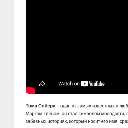
Тома Сойера
– один из самых известных и лю
Марком Твеном, он стал символом молодости, 
забавных историях, который носит его имя, ср