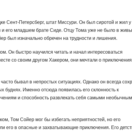
е Сент-Петерсберг, штат Миссури. Он был сиротой и жил у
м и его младшем брате Сиде. Отцу Тома уже не было в живы
йер был изначально обречен на трудности и лишения.
м. Он быстро научился читать и начал интересоваться
сте со своим другом Хакером, они мечтали о приключения
часто бывал в непростых ситуациях. Однако он всегда сох
х буднях. Именно отсюда появилась его склонность к
ючениям и способность развлекать себя самыми необычны
ом, Том Сойер мог бы избегать неприятностей, но его
ли его в опасные и захватывающие приключения. Его детст