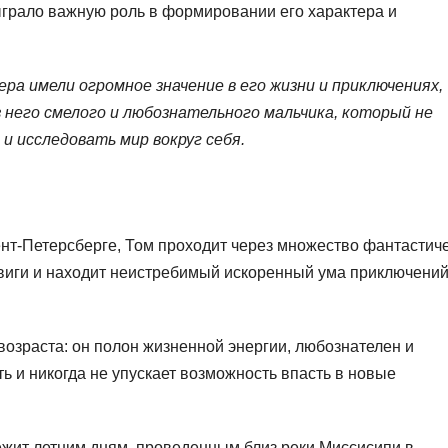
грало важную роль в формировании его характера и
ера имели огромное значение в его жизни и приключениях,
з него смелого и любознательного мальчика, который не
и исследовать мир вокруг себя.
нт-Петерсберге, Том проходит через множество фантастич
виги и находит неистребимый искоренный ума приключений
возраста: он полон жизненной энергии, любознателен и
ь и никогда не упускает возможность впасть в новые
жит летним дням, проведенным близ реки Миссисипи в