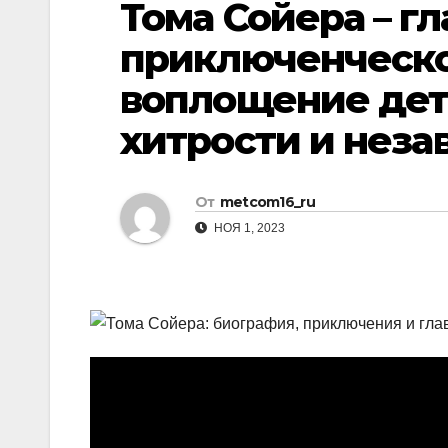
Тома Сойера – г
р
p
l
а
приключенческо
a
в
воплощение дет
s
и
s
хитрости и неза
т
n
ь
i
От
metcom16_ru
k
НОЯ 1, 2023
i