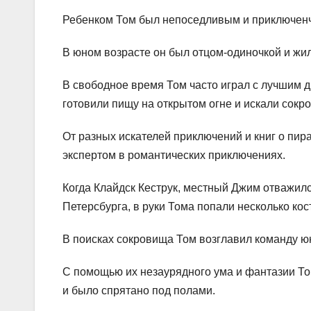
Ребенком Том был непоседливым и приключенче
В юном возрасте он был отцом-одиночкой и жи
В свободное время Том часто играл с лучшим 
готовили пищу на открытом огне и искали сокр
От разных искателей приключений и книг о пир
экспертом в романтических приключениях.
Когда Клайдск Кеструк, местный Джим отважил
Петерсбурга, в руки Тома попали несколько ко
В поисках сокровища Том возглавил команду ю
С помощью их незаурядного ума и фантазии То
и было спрятано под полами.