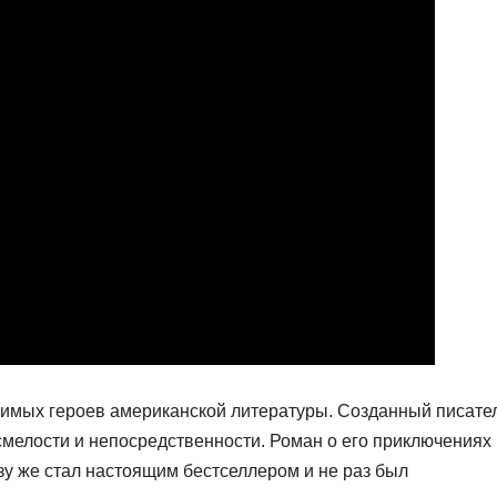
бимых героев американской литературы. Созданный писате
смелости и непосредственности. Роман о его приключениях 
азу же стал настоящим бестселлером и не раз был