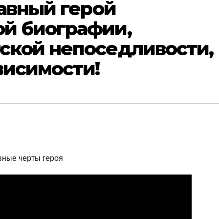
лавный герой
й биографии,
ской непоседливости,
висимости!