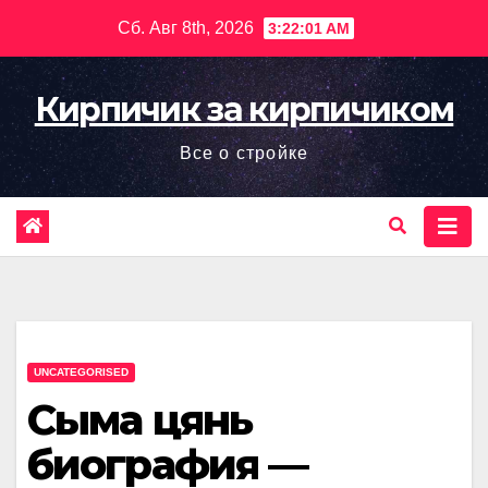
Перейти
Сб. Авг 8th, 2026
3:22:02 AM
к
содержимому
Кирпичик за кирпичиком
Все о стройке
UNCATEGORISED
Сыма цянь
биография —