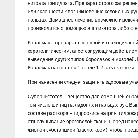
нитрата тригидрата. Препарат строго запрещен
или склонности к возникновению келоидных ру
пальцах. Домашнее лечение возможно исключи
производится с помощью аппликатора либо сте
Колломак – препарат с основой из салицилово
кератолитическим, анестезирующим действием
выведения других типов бородавок и мозолей. 
Колломак наносят по 1 капле 1-2 раза за сутки.
При нанесении следует защитить здоровые уча
Суперчистотел – вещество для домашней обраб
том числе шипиц на ладонях и пальцах рук. Вы
составе раствора – гидроокись натрия, гидрок
отшелушивание ороговелой ткани. Перед нане
жирной субстанцией (масло, крем), чтобы предо