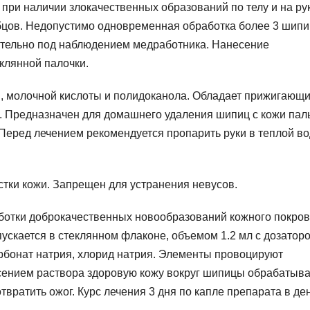
 при наличии злокачественных образований по телу и на ру
бцов. Недопустимо одновременная обработка более 3 шипи
тельно под наблюдением медработника. Нанесение
клянной палочки.
й, молочной кислоты и полидоканола. Обладает прижигающи
. Предназначен для домашнего удаления шипиц с кожи пал
Перед лечением рекомендуется пропарить руки в теплой во
стки кожи. Запрещен для устранения невусов.
отки доброкачественных новообразований кожного покров
пускается в стеклянном флаконе, объемом 1.2 мл с дозаторо
арбонат натрия, хлорид натрия. Элементы провоцируют
сением раствора здоровую кожу вокруг шипицы обрабатыв
твратить ожог. Курс лечения 3 дня по капле препарата в ден