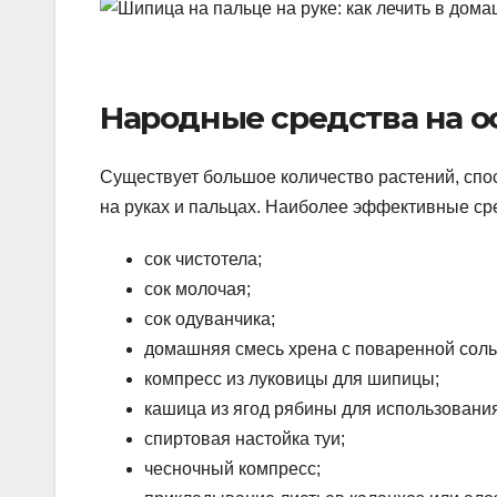
Народные средства на о
Существует большое количество растений, сп
на руках и пальцах. Наиболее эффективные сре
сок чистотела;
сок молочая;
сок одуванчика;
домашняя смесь хрена с поваренной солью
компресс из луковицы для шипицы;
кашица из ягод рябины для использования
спиртовая настойка туи;
чесночный компресс;