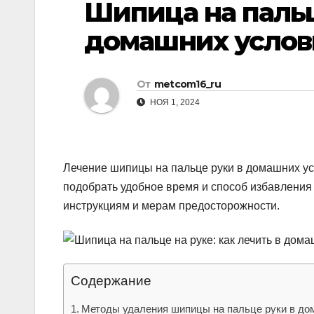
Шипица на пальц
р
p
l
а
домашних услов
a
в
s
и
От
metcom16_ru
s
т
НОЯ 1, 2024
n
ь
i
k
Лечение шипицы на пальце руки в домашних ус
i
подобрать удобное время и способ избавления 
инструкциям и мерам предосторожности.
Содержание
Методы удаления шипицы на пальце руки в до