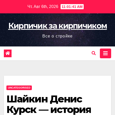
Перейти
Чт. Авг 6th, 2026
11:01:42 AM
к
содержимому
Кирпичик за кирпичиком
Все о стройке
UNCATEGORISED
Шайкин Денис
Курск — история