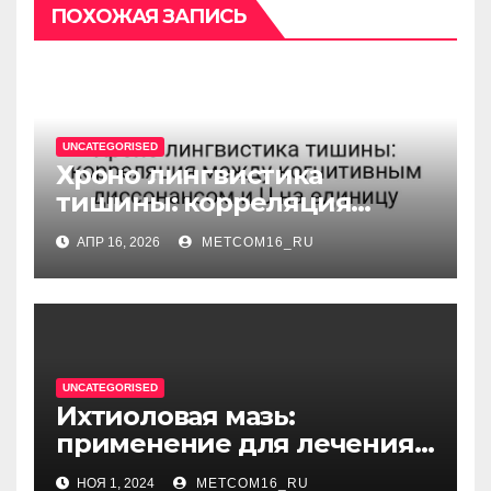
ПОХОЖАЯ ЗАПИСЬ
UNCATEGORISED
Хроно лингвистика
тишины: корреляция
между когнитивным
АПР 16, 2026
METCOM16_RU
диссонансом и U на
единицу
UNCATEGORISED
Ихтиоловая мазь:
применение для лечения
фурункулов
НОЯ 1, 2024
METCOM16_RU