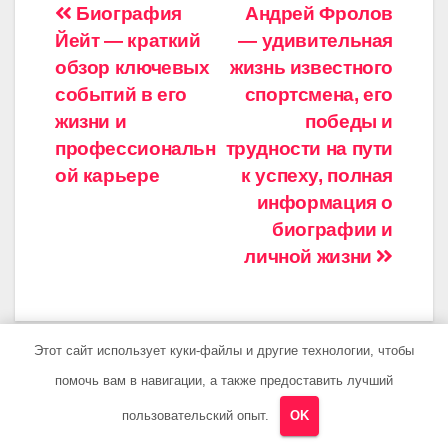
Навигация
Биография
Андрей Фролов
Йейт — краткий
— удивительная
по
обзор ключевых
жизнь известного
записям
событий в его
спортсмена, его
жизни и
победы и
профессиональн
трудности на пути
ой карьере
к успеху, полная
информация о
биографии и
личной жизни
Этот сайт использует куки-файлы и другие технологии, чтобы
От
metcom16_ru
помочь вам в навигации, а также предоставить лучший
пользовательский опыт.
OK