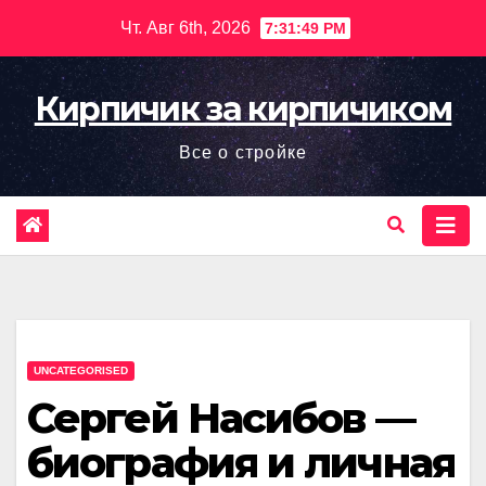
Перейти
Чт. Авг 6th, 2026
7:31:50 PM
к
содержимому
Кирпичик за кирпичиком
Все о стройке
UNCATEGORISED
Сергей Насибов —
биография и личная