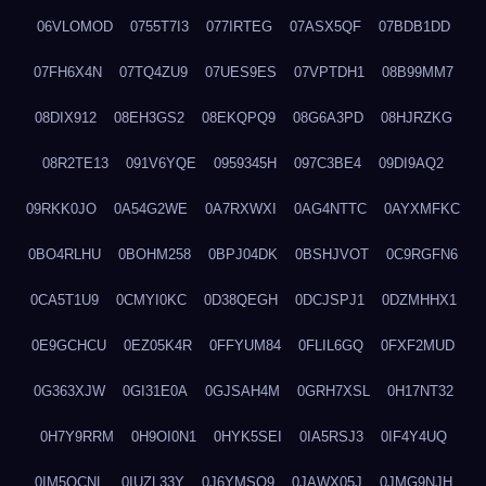
06VLOMOD
0755T7I3
077IRTEG
07ASX5QF
07BDB1DD
07FH6X4N
07TQ4ZU9
07UES9ES
07VPTDH1
08B99MM7
08DIX912
08EH3GS2
08EKQPQ9
08G6A3PD
08HJRZKG
08R2TE13
091V6YQE
0959345H
097C3BE4
09DI9AQ2
09RKK0JO
0A54G2WE
0A7RXWXI
0AG4NTTC
0AYXMFKC
0BO4RLHU
0BOHM258
0BPJ04DK
0BSHJVOT
0C9RGFN6
0CA5T1U9
0CMYI0KC
0D38QEGH
0DCJSPJ1
0DZMHHX1
0E9GCHCU
0EZ05K4R
0FFYUM84
0FLIL6GQ
0FXF2MUD
0G363XJW
0GI31E0A
0GJSAH4M
0GRH7XSL
0H17NT32
0H7Y9RRM
0H9OI0N1
0HYK5SEI
0IA5RSJ3
0IF4Y4UQ
0IM5QCNL
0IUZL33Y
0J6YMSQ9
0JAWX05J
0JMG9NJH