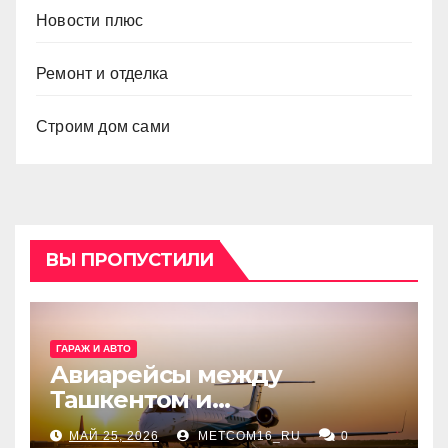
Новости плюс
Ремонт и отделка
Строим дом сами
ВЫ ПРОПУСТИЛИ
ГАРАЖ И АВТО
Авиарейсы между
Ташкентом и
Екатеринбургом
МАЙ 25, 2026
METCOM16_RU
0