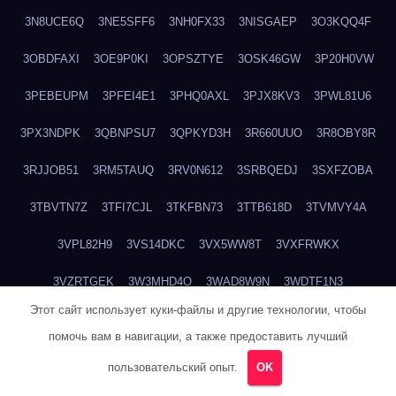
3N8UCE6Q
3NE5SFF6
3NH0FX33
3NISGAEP
3O3KQQ4F
3OBDFAXI
3OE9P0KI
3OPSZTYE
3OSK46GW
3P20H0VW
3PEBEUPM
3PFEI4E1
3PHQ0AXL
3PJX8KV3
3PWL81U6
3PX3NDPK
3QBNPSU7
3QPKYD3H
3R660UUO
3R8OBY8R
3RJJOB51
3RM5TAUQ
3RV0N612
3SRBQEDJ
3SXFZOBA
3TBVTN7Z
3TFI7CJL
3TKFBN73
3TTB618D
3TVMVY4A
3VPL82H9
3VS14DKC
3VX5WW8T
3VXFRWKX
3VZRTGEK
3W3MHD4O
3WAD8W9N
3WDTF1N3
Этот сайт использует куки-файлы и другие технологии, чтобы
3WI8G8SN
3WQDYCWK
3WTTA97N
3WU70G19
3X71FE60
помочь вам в навигации, а также предоставить лучший
3XC4DIU7
3XMIH0VI
3XMLLD4K
3XWW9P5D
3Y2Z2FMH
пользовательский опыт.
OK
3YXUATB4
3Z3344KT
3ZBBJF82
3ZUNKQ9P
40PEO5RM