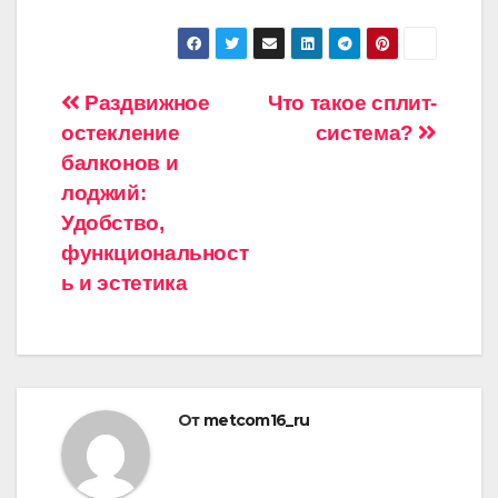
Навигация
Раздвижное
Что такое сплит-
остекление
система?
по
балконов и
записям
лоджий:
Удобство,
функциональност
ь и эстетика
От
metcom16_ru