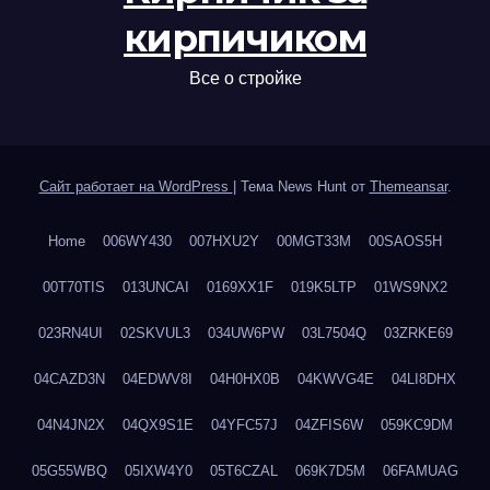
кирпичиком
Все о стройке
Сайт работает на WordPress
|
Тема News Hunt от
Themeansar
.
Home
006WY430
007HXU2Y
00MGT33M
00SAOS5H
00T70TIS
013UNCAI
0169XX1F
019K5LTP
01WS9NX2
023RN4UI
02SKVUL3
034UW6PW
03L7504Q
03ZRKE69
04CAZD3N
04EDWV8I
04H0HX0B
04KWVG4E
04LI8DHX
04N4JN2X
04QX9S1E
04YFC57J
04ZFIS6W
059KC9DM
05G55WBQ
05IXW4Y0
05T6CZAL
069K7D5M
06FAMUAG