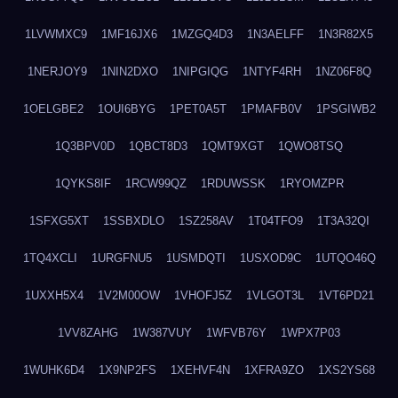
1LVWMXC9
1MF16JX6
1MZGQ4D3
1N3AELFF
1N3R82X5
1NERJOY9
1NIN2DXO
1NIPGIQG
1NTYF4RH
1NZ06F8Q
1OELGBE2
1OUI6BYG
1PET0A5T
1PMAFB0V
1PSGIWB2
1Q3BPV0D
1QBCT8D3
1QMT9XGT
1QWO8TSQ
1QYKS8IF
1RCW99QZ
1RDUWSSK
1RYOMZPR
1SFXG5XT
1SSBXDLO
1SZ258AV
1T04TFO9
1T3A32QI
1TQ4XCLI
1URGFNU5
1USMDQTI
1USXOD9C
1UTQO46Q
1UXXH5X4
1V2M00OW
1VHOFJ5Z
1VLGOT3L
1VT6PD21
1VV8ZAHG
1W387VUY
1WFVB76Y
1WPX7P03
1WUHK6D4
1X9NP2FS
1XEHVF4N
1XFRA9ZO
1XS2YS68