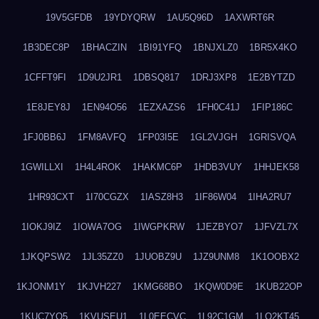
19V5GFDB
19YDYQRW
1AU5Q96D
1AXWRT6R
1B3DEC8P
1BHACZIN
1BI91YFQ
1BNJXLZ0
1BR5X4KO
1CFFT9FI
1D9U2JR1
1DBSQ817
1DRJ3XP8
1E2BYTZD
1E8JEY8J
1EN94O56
1EZXAZS6
1FH0C41J
1FIP186C
1FJ0BB6J
1FM8AVFQ
1FP03I5E
1GL2VJGH
1GRISVQA
1GWILLXI
1H4L4ROK
1HAKMC6P
1HDB3VUY
1HHJEK58
1HR93CXT
1I70CGZX
1IASZ8H3
1IF86W04
1IHA2RU7
1IOKJ9IZ
1IOWA7OG
1IWGPKRW
1JEZBYO7
1JFVZL7X
1JKQPSW2
1JL35ZZ0
1JUOBZ9U
1JZ9UNM8
1K1OOBX2
1KJONM1Y
1KJVH227
1KMG68BO
1KQW0D9E
1KUB22OP
1KUC7YQ5
1KVUSEU1
1L0EECVC
1L92C1GM
1LO2KT45