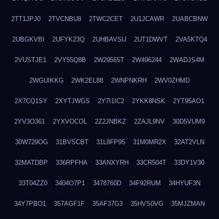
2TT1JPJ0
2TVCNBU8
2TWC2CET
2U1JCAWR
2UABCBNW
2UBGKVBI
2UFYK23Q
2UHBAVSU
2UT1DWVT
2VA5KTQ4
2VUSTJE1
2VY55Q8B
2W29565T
2W496244
2WADJS4M
2WGUIKKG
2WK2EL88
2WNPNKRH
2WV0ZHMD
2X7CQ1SY
2XYTJWGS
2Y7I1IC2
2YKK8NSK
2YT95AO1
2YV3O361
2YXVOCOL
2Z2JNBKZ
2ZAJL9NV
30D5VUM9
30W729OG
31BVSCBT
31L8FP95
31M0MR2X
32AT2VLN
32MATDBP
336RPFHA
33ANXYRH
33CR504T
33DY1V30
33T04ZZ0
3404O7P1
3478760D
34F92RUM
34HYUF3N
34Y7PBO1
357AGF1F
35AF37G3
35HVS0VG
35MJZMAN