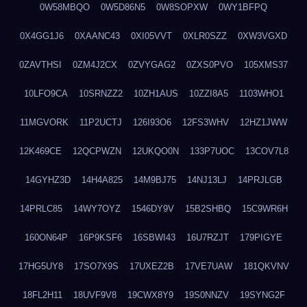
0W58MBQO
0W5D86N5
0W8SOPXW
0WY1BFPQ
0X4GG1J6
0XAANC43
0XI05VVT
0XLR0SZZ
0XW3VGXD
0ZAVTHSI
0ZM4J2CX
0ZVYGAG2
0ZXS0PVO
105XMS37
10LFO9CA
10SRNZZ2
10ZH1AUS
10ZZI8A5
1103WHO1
11MGVORK
11P2UCTJ
126I93O6
12FS3WHV
12HZ1JWW
12K469CE
12QCPWZN
12UKQO0N
133P7UOC
13COV7L8
14GYHZ3D
14H4A825
14M9BJ75
14NJ13LJ
14PRJLGB
14PRLC85
14WY7OYZ
1546DY9V
15B2SHBQ
15C9WR6H
160ON64P
16P9KSF6
16SBWI43
16U7RZJT
179PIGYE
17HG5UY8
17SO7X9S
17UXEZ2B
17VE7UAW
181QKVNV
18FL2H11
18UVF9V8
19CWX8Y9
19S0NNZV
19SYNG2F