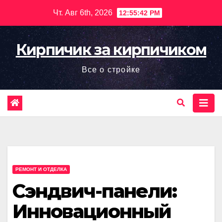
Перейти
Чт. Авг 6th, 2026
12:55:43 PM
к
содержимому
Кирпичик за кирпичиком
Все о стройке
РЕМОНТ И ОТДЕЛКА
Сэндвич-панели:
Инновационный