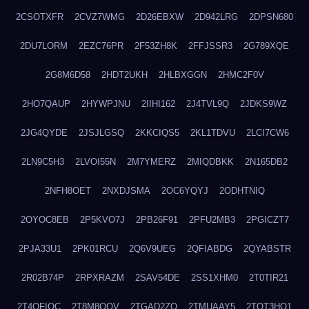
2CSOTXFR
2CVZ7WMG
2D26EBXW
2D942LRG
2DPSN680
2DU7LORM
2EZC76PR
2F53ZH8K
2FFJSSR3
2G789XQE
2G8M6D58
2HDT2UKH
2HLBXGGN
2HMC2F0V
2HO7QAUP
2HYWPJNU
2IIHI162
2J4TVL9Q
2JDKS9WZ
2JG4QYDE
2JSJLGSQ
2KKCIQS5
2KL1TDVU
2LCI7CW6
2LN9C5H3
2LVOI55N
2M7YMERZ
2MIQDBKK
2N165DB2
2NFH8OET
2NXDJSMA
2OC6YQYJ
2ODHTNIQ
2OYOC8EB
2P5KVO7J
2PB26F91
2PFU2MB3
2PGICZT7
2PJA33U1
2PK01RCU
2Q6V9UEG
2QFIABDG
2QYABSTR
2R02B74P
2RPXRAZM
2SAV54DE
2SS1XHM0
2T0TIR21
2T4QFIOC
2T8M8OOV
2TGAD2ZO
2TMUAAY5
2TOT3HO1