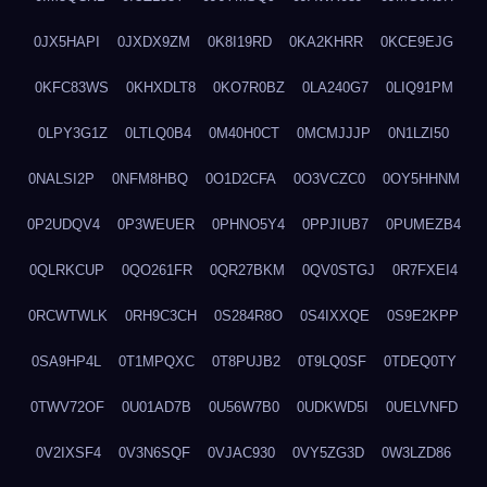
0JX5HAPI
0JXDX9ZM
0K8I19RD
0KA2KHRR
0KCE9EJG
0KFC83WS
0KHXDLT8
0KO7R0BZ
0LA240G7
0LIQ91PM
0LPY3G1Z
0LTLQ0B4
0M40H0CT
0MCMJJJP
0N1LZI50
0NALSI2P
0NFM8HBQ
0O1D2CFA
0O3VCZC0
0OY5HHNM
0P2UDQV4
0P3WEUER
0PHNO5Y4
0PPJIUB7
0PUMEZB4
0QLRKCUP
0QO261FR
0QR27BKM
0QV0STGJ
0R7FXEI4
0RCWTWLK
0RH9C3CH
0S284R8O
0S4IXXQE
0S9E2KPP
0SA9HP4L
0T1MPQXC
0T8PUJB2
0T9LQ0SF
0TDEQ0TY
0TWV72OF
0U01AD7B
0U56W7B0
0UDKWD5I
0UELVNFD
0V2IXSF4
0V3N6SQF
0VJAC930
0VY5ZG3D
0W3LZD86