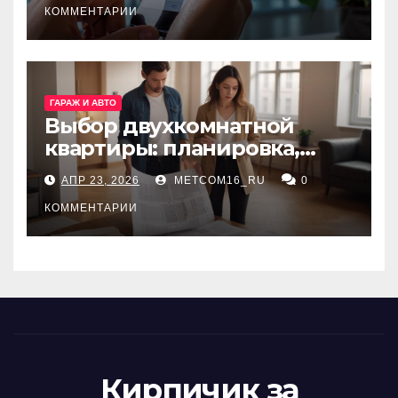
КОММЕНТАРИИ
ГАРАЖ И АВТО
Выбор двухкомнатной
квартиры: планировка,
состояние жилья и
АПР 23, 2026
METCOM16_RU
0
проверка документов
КОММЕНТАРИИ
Кирпичик за