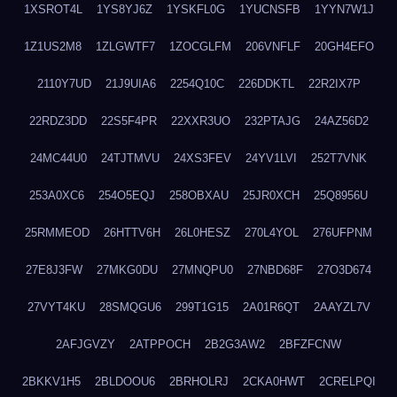
1XSROT4L
1YS8YJ6Z
1YSKFL0G
1YUCNSFB
1YYN7W1J
1Z1US2M8
1ZLGWTF7
1ZOCGLFM
206VNFLF
20GH4EFO
2110Y7UD
21J9UIA6
2254Q10C
226DDKTL
22R2IX7P
22RDZ3DD
22S5F4PR
22XXR3UO
232PTAJG
24AZ56D2
24MC44U0
24TJTMVU
24XS3FEV
24YV1LVI
252T7VNK
253A0XC6
254O5EQJ
258OBXAU
25JR0XCH
25Q8956U
25RMMEOD
26HTTV6H
26L0HESZ
270L4YOL
276UFPNM
27E8J3FW
27MKG0DU
27MNQPU0
27NBD68F
27O3D674
27VYT4KU
28SMQGU6
299T1G15
2A01R6QT
2AAYZL7V
2AFJGVZY
2ATPPOCH
2B2G3AW2
2BFZFCNW
2BKKV1H5
2BLDOOU6
2BRHOLRJ
2CKA0HWT
2CRELPQI