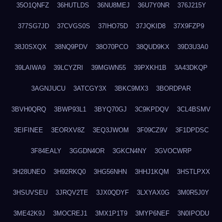
35O1QNFZ
36HUTLDS
36NU8MEJ
36U7Y0NR
376J215Y
377SG7JD
37CVGS0S
37IHO75D
37JQKID8
37X9FZP9
38J0SXQX
38NQ9PDV
38O70PCO
38QUD9KX
39D3U3A0
39LAIWA9
39LCYZRI
39MGWN55
39PXKH1B
3A43DKQP
3AGNJUCU
3ATCGY3X
3BKC9MX3
3BORDPAR
3BVH0QRQ
3BWP93L1
3BYQ70GJ
3C9KPDQV
3CL4BSMV
3EIFINEE
3EORXV8Z
3EQ3JWOM
3F09CZ9V
3F1DPDSC
3F84EALY
3GGDN4OR
3GKCN4NY
3GVOCWRP
3H28UNEO
3H92RKQ0
3HG56NHN
3HHJ1KQM
3HSTLPXX
3HSUVSEU
3JRQV2TE
3JX0QDYF
3LXYAX0G
3M0R5J0Y
3ME42K9J
3MOCREJ1
3MX1P1T9
3MYP6NEF
3N0IPODU