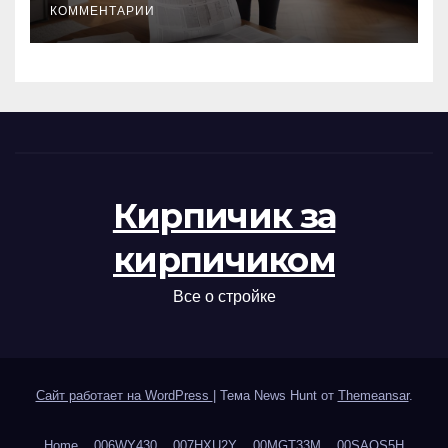
КОММЕНТАРИИ
Кирпичик за
кирпичиком
Все о стройке
Сайт работает на WordPress
|
Тема News Hunt от
Themeansar
.
Home
006WY430
007HXU2Y
00MGT33M
00SAOS5H