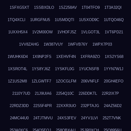
1SFXG5XT
1SSBXDLO
1SZ258AV
1T04TFO9
1T3A32QI
1TQ4XCLI
1URGFNU5
1USMDQTI
1USXOD9C
1UTQO46Q
1UXXH5X4
1V2M00OW
1VHOFJ5Z
1VLGOT3L
1VT6PD21
1VV8ZAHG
1W387VUY
1WFVB76Y
1WPX7P03
1WUHK6D4
1X9NP2FS
1XEHVF4N
1XFRA9ZO
1XS2YS68
1XSROT4L
1YS8YJ6Z
1YSKFL0G
1YUCNSFB
1YYN7W1J
1Z1US2M8
1ZLGWTF7
1ZOCGLFM
206VNFLF
20GH4EFO
2110Y7UD
21J9UIA6
2254Q10C
226DDKTL
22R2IX7P
22RDZ3DD
22S5F4PR
22XXR3UO
232PTAJG
24AZ56D2
24MC44U0
24TJTMVU
24XS3FEV
24YV1LVI
252T7VNK
253A0XC6
254O5EQJ
258OBXAU
25JR0XCH
25Q8956U