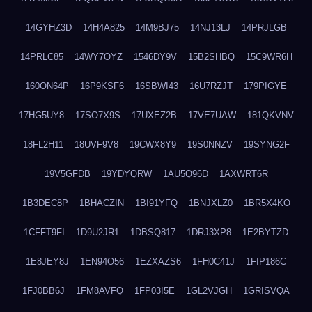
14GYHZ3D
14H4A825
14M9BJ75
14NJ13LJ
14PRJLGB
14PRLC85
14WY7OYZ
1546DY9V
15B2SHBQ
15C9WR6H
160ON64P
16P9KSF6
16SBWI43
16U7RZJT
179PIGYE
17HG5UY8
17SO7X9S
17UXEZ2B
17VE7UAW
181QKVNV
18FL2H11
18UVF9V8
19CWX8Y9
19S0NNZV
19SYNG2F
19V5GFDB
19YDYQRW
1AU5Q96D
1AXWRT6R
1B3DEC8P
1BHACZIN
1BI91YFQ
1BNJXLZ0
1BR5X4KO
1CFFT9FI
1D9U2JR1
1DBSQ817
1DRJ3XP8
1E2BYTZD
1E8JEY8J
1EN94O56
1EZXAZS6
1FH0C41J
1FIP186C
1FJ0BB6J
1FM8AVFQ
1FP03I5E
1GL2VJGH
1GRISVQA