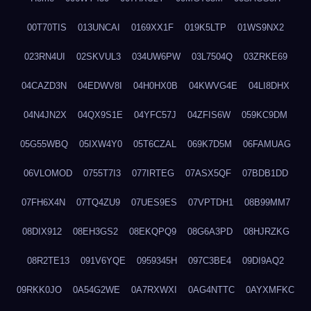
00T70TIS
013UNCAI
0169XX1F
019K5LTP
01WS9NX2
023RN4UI
02SKVUL3
034UW6PW
03L7504Q
03ZRKE69
04CAZD3N
04EDWV8I
04H0HX0B
04KWVG4E
04LI8DHX
04N4JN2X
04QX9S1E
04YFC57J
04ZFIS6W
059KC9DM
05G55WBQ
05IXW4Y0
05T6CZAL
069K7D5M
06FAMUAG
06VLOMOD
0755T7I3
077IRTEG
07ASX5QF
07BDB1DD
07FH6X4N
07TQ4ZU9
07UES9ES
07VPTDH1
08B99MM7
08DIX912
08EH3GS2
08EKQPQ9
08G6A3PD
08HJRZKG
08R2TE13
091V6YQE
0959345H
097C3BE4
09DI9AQ2
09RKK0JO
0A54G2WE
0A7RXWXI
0AG4NTTC
0AYXMFKC