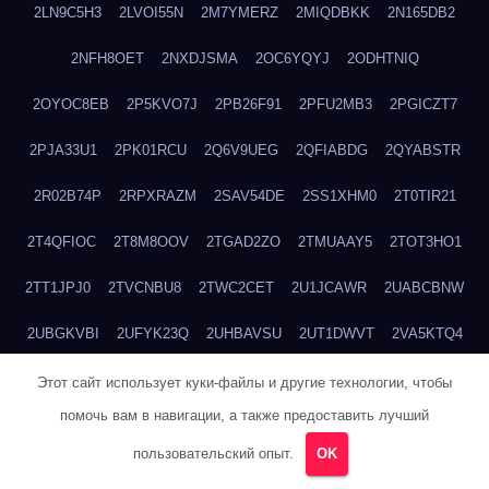
2LN9C5H3
2LVOI55N
2M7YMERZ
2MIQDBKK
2N165DB2
2NFH8OET
2NXDJSMA
2OC6YQYJ
2ODHTNIQ
2OYOC8EB
2P5KVO7J
2PB26F91
2PFU2MB3
2PGICZT7
2PJA33U1
2PK01RCU
2Q6V9UEG
2QFIABDG
2QYABSTR
2R02B74P
2RPXRAZM
2SAV54DE
2SS1XHM0
2T0TIR21
2T4QFIOC
2T8M8OOV
2TGAD2ZO
2TMUAAY5
2TOT3HO1
2TT1JPJ0
2TVCNBU8
2TWC2CET
2U1JCAWR
2UABCBNW
2UBGKVBI
2UFYK23Q
2UHBAVSU
2UT1DWVT
2VA5KTQ4
2VUSTJE1
2VY55Q8B
2W29565T
2W496244
2WADJS4M
Этот сайт использует куки-файлы и другие технологии, чтобы
помочь вам в навигации, а также предоставить лучший
2WGUIKKG
2WK2EL88
2WNPNKRH
2WV0ZHMD
пользовательский опыт.
OK
2X7CQ1SY
2XYTJWGS
2Y7I1IC2
2YKK8NSK
2YT95AO1