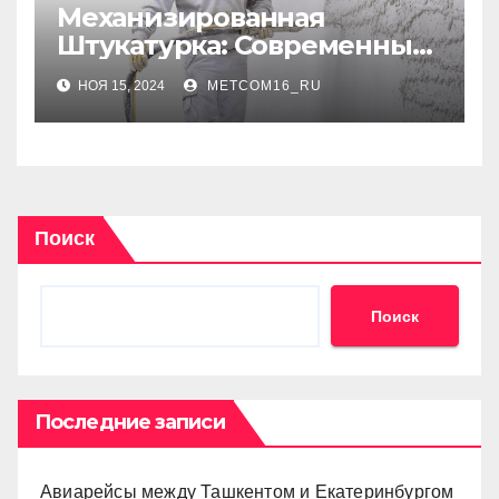
Механизированная
Штукатурка: Современные
Технологии для
НОЯ 15, 2024
METCOM16_RU
Идеальных Стен
Поиск
Поиск
Последние записи
Авиарейсы между Ташкентом и Екатеринбургом