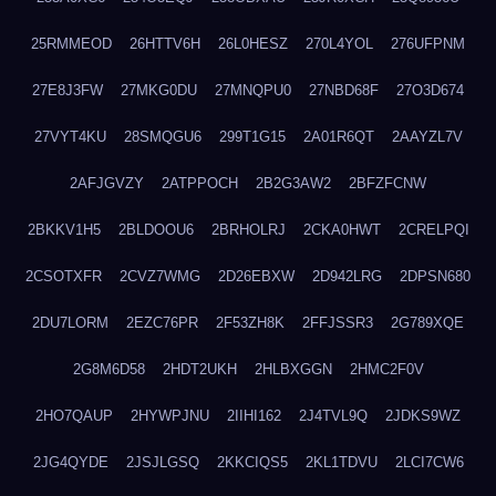
25RMMEOD
26HTTV6H
26L0HESZ
270L4YOL
276UFPNM
27E8J3FW
27MKG0DU
27MNQPU0
27NBD68F
27O3D674
27VYT4KU
28SMQGU6
299T1G15
2A01R6QT
2AAYZL7V
2AFJGVZY
2ATPPOCH
2B2G3AW2
2BFZFCNW
2BKKV1H5
2BLDOOU6
2BRHOLRJ
2CKA0HWT
2CRELPQI
2CSOTXFR
2CVZ7WMG
2D26EBXW
2D942LRG
2DPSN680
2DU7LORM
2EZC76PR
2F53ZH8K
2FFJSSR3
2G789XQE
2G8M6D58
2HDT2UKH
2HLBXGGN
2HMC2F0V
2HO7QAUP
2HYWPJNU
2IIHI162
2J4TVL9Q
2JDKS9WZ
2JG4QYDE
2JSJLGSQ
2KKCIQS5
2KL1TDVU
2LCI7CW6