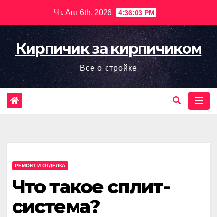
Перейти
Чт. Авг 6th, 2026
4:36:04 PM
к
содержимому
Кирпичик за кирпичиком
Все о стройке
РЕМОНТ И ОТДЕЛКА
Что такое сплит-
система?