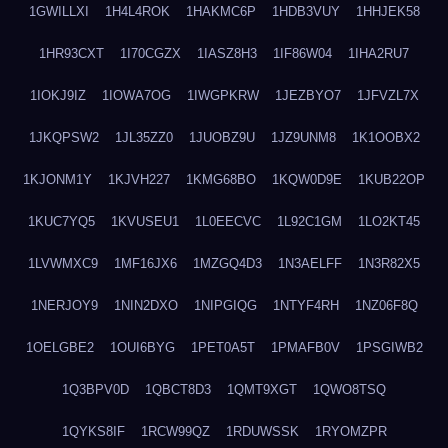
1GWILLXI
1H4L4ROK
1HAKMC6P
1HDB3VUY
1HHJEK58
1HR93CXT
1I70CGZX
1IASZ8H3
1IF86W04
1IHA2RU7
1IOKJ9IZ
1IOWA7OG
1IWGPKRW
1JEZBYO7
1JFVZL7X
1JKQPSW2
1JL35ZZ0
1JUOBZ9U
1JZ9UNM8
1K1OOBX2
1KJONM1Y
1KJVH227
1KMG68BO
1KQW0D9E
1KUB22OP
1KUC7YQ5
1KVUSEU1
1L0EECVC
1L92C1GM
1LO2KT45
1LVWMXC9
1MF16JX6
1MZGQ4D3
1N3AELFF
1N3R82X5
1NERJOY9
1NIN2DXO
1NIPGIQG
1NTYF4RH
1NZ06F8Q
1OELGBE2
1OUI6BYG
1PET0A5T
1PMAFB0V
1PSGIWB2
1Q3BPV0D
1QBCT8D3
1QMT9XGT
1QWO8TSQ
1QYKS8IF
1RCW99QZ
1RDUWSSK
1RYOMZPR