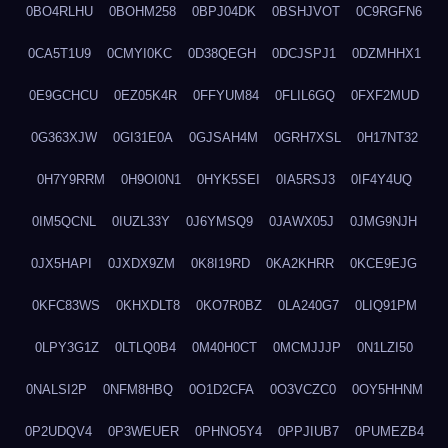
0BO4RLHU
0BOHM258
0BPJ04DK
0BSHJVOT
0C9RGFN6
0CA5T1U9
0CMYI0KC
0D38QEGH
0DCJSPJ1
0DZMHHX1
0E9GCHCU
0EZ05K4R
0FFYUM84
0FLIL6GQ
0FXF2MUD
0G363XJW
0GI31E0A
0GJSAH4M
0GRH7XSL
0H17NT32
0H7Y9RRM
0H9OI0N1
0HYK5SEI
0IA5RSJ3
0IF4Y4UQ
0IM5QCNL
0IUZL33Y
0J6YMSQ9
0JAWX05J
0JMG9NJH
0JX5HAPI
0JXDX9ZM
0K8I19RD
0KA2KHRR
0KCE9EJG
0KFC83WS
0KHXDLT8
0KO7R0BZ
0LA240G7
0LIQ91PM
0LPY3G1Z
0LTLQ0B4
0M40H0CT
0MCMJJJP
0N1LZI50
0NALSI2P
0NFM8HBQ
0O1D2CFA
0O3VCZC0
0OY5HHNM
0P2UDQV4
0P3WEUER
0PHNO5Y4
0PPJIUB7
0PUMEZB4