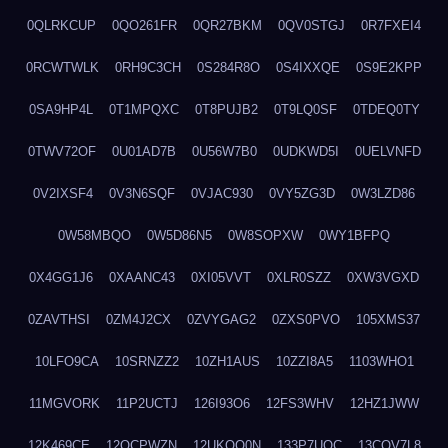
0QLRKCUP
0QO261FR
0QR27BKM
0QV0STGJ
0R7FXEI4
0RCWTWLK
0RH9C3CH
0S284R8O
0S4IXXQE
0S9E2KPP
0SA9HP4L
0T1MPQXC
0T8PUJB2
0T9LQ0SF
0TDEQ0TY
0TWV72OF
0U01AD7B
0U56W7B0
0UDKWD5I
0UELVNFD
0V2IXSF4
0V3N6SQF
0VJAC930
0VY5ZG3D
0W3LZD86
0W58MBQO
0W5D86N5
0W8SOPXW
0WY1BFPQ
0X4GG1J6
0XAANC43
0XI05VVT
0XLR0SZZ
0XW3VGXD
0ZAVTHSI
0ZM4J2CX
0ZVYGAG2
0ZXS0PVO
105XMS37
10LFO9CA
10SRNZZ2
10ZH1AUS
10ZZI8A5
1103WHO1
11MGVORK
11P2UCTJ
126I93O6
12FS3WHV
12HZ1JWW
12K469CE
12QCPWZN
12UKQO0N
133P7UOC
13COV7L8