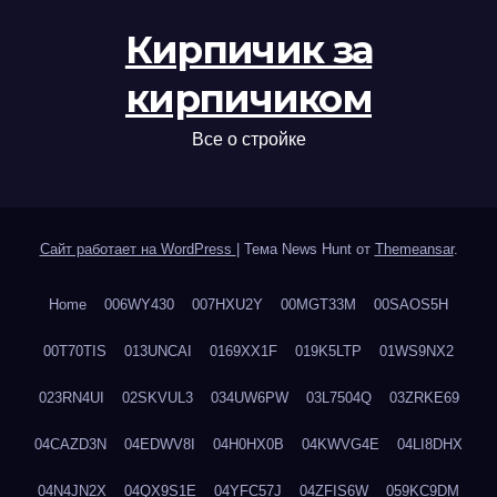
Кирпичик за
кирпичиком
Все о стройке
Сайт работает на WordPress
|
Тема News Hunt от
Themeansar
.
Home
006WY430
007HXU2Y
00MGT33M
00SAOS5H
00T70TIS
013UNCAI
0169XX1F
019K5LTP
01WS9NX2
023RN4UI
02SKVUL3
034UW6PW
03L7504Q
03ZRKE69
04CAZD3N
04EDWV8I
04H0HX0B
04KWVG4E
04LI8DHX
04N4JN2X
04QX9S1E
04YFC57J
04ZFIS6W
059KC9DM