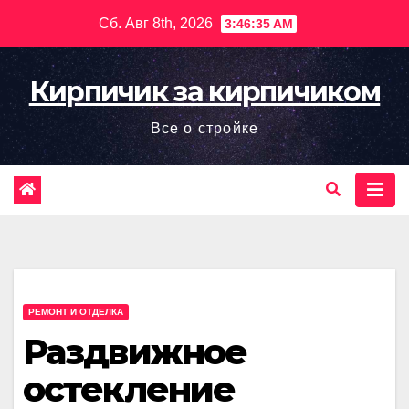
Перейти
Сб. Авг 8th, 2026
3:46:36 AM
к
содержимому
Кирпичик за кирпичиком
Все о стройке
РЕМОНТ И ОТДЕЛКА
Раздвижное
остекление