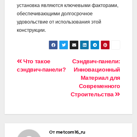
установка являются ключевыми факторами,
обеспечивающими долгосрочное
удовольствие от использования этой
конструкции.
Навигация
Что такое
Сэндвич-панели:
сэндвич-панели?
Инновационный
по
Материал для
записям
Современного
Строительства
От
metcom16_ru