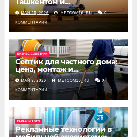
Ташкентом и
Екатеринбургом
МАЙ 25, 2026
METCOM16_RU
0
КОММЕНТАРИИ
БИЗНЕС СОВЕТНИК
Септик для частного дома:
цена, монтаж и
организация автономной
МАЙ 9, 2026
METCOM16_RU
0
канализации
КОММЕНТАРИИ
ГАРАЖ И АВТО
Рекламные технологии в
мобильной экосистеме: