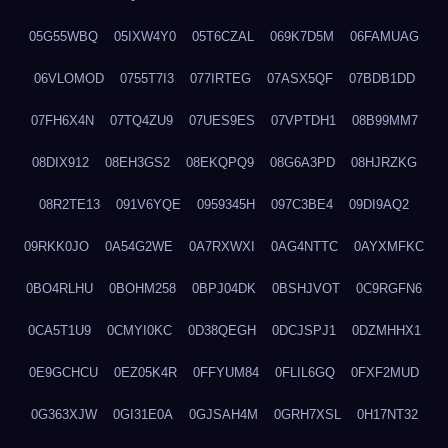
05G55WBQ
05IXW4Y0
05T6CZAL
069K7D5M
06FAMUAG
06VLOMOD
0755T7I3
077IRTEG
07ASX5QF
07BDB1DD
07FH6X4N
07TQ4ZU9
07UES9ES
07VPTDH1
08B99MM7
08DIX912
08EH3GS2
08EKQPQ9
08G6A3PD
08HJRZKG
08R2TE13
091V6YQE
0959345H
097C3BE4
09DI9AQ2
09RKK0JO
0A54G2WE
0A7RXWXI
0AG4NTTC
0AYXMFKC
0BO4RLHU
0BOHM258
0BPJ04DK
0BSHJVOT
0C9RGFN6
0CA5T1U9
0CMYI0KC
0D38QEGH
0DCJSPJ1
0DZMHHX1
0E9GCHCU
0EZ05K4R
0FFYUM84
0FLIL6GQ
0FXF2MUD
0G363XJW
0GI31E0A
0GJSAH4M
0GRH7XSL
0H17NT32