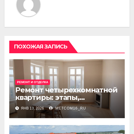
ПОХОЖАЯ ЗАПИСЬ
РЕМОНТ И ОТДЕЛКА
Ремонт четырехкомнатной
квартиры: этапы,
планирование и расчёт
ЯНВ 13, 2026
METCOM16_RU
стоимости