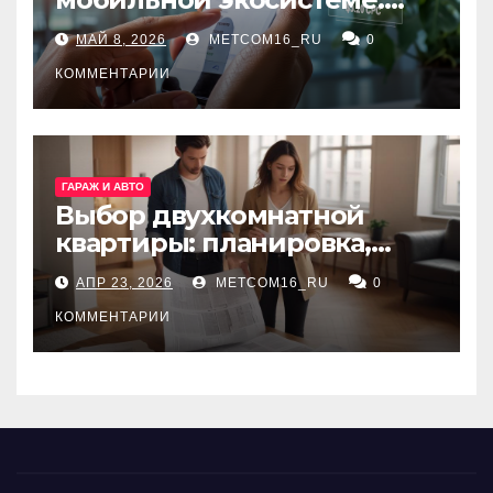
ключевые сервисы и
МАЙ 8, 2026
METCOM16_RU
0
принципы работы
КОММЕНТАРИИ
ГАРАЖ И АВТО
Выбор двухкомнатной
квартиры: планировка,
состояние жилья и
АПР 23, 2026
METCOM16_RU
0
проверка документов
КОММЕНТАРИИ