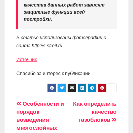
качества данных работ зависят
защитные функции всей
постройки.
В статье использованы фотографии с
сайта
http://s-stroit.ru
.
Источник
Спасибо за интерес к публикации
Навигация
Особенности и
Как определить
порядок
качество
по
возведения
газоблоков
записям
многослойных