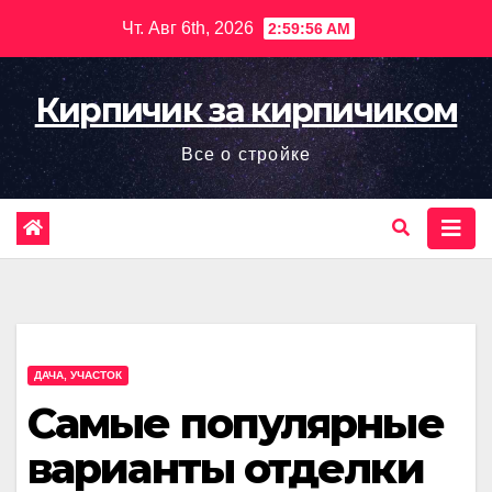
Перейти
Чт. Авг 6th, 2026
2:59:57 AM
к
содержимому
Кирпичик за кирпичиком
Все о стройке
ДАЧА, УЧАСТОК
Самые популярные
варианты отделки