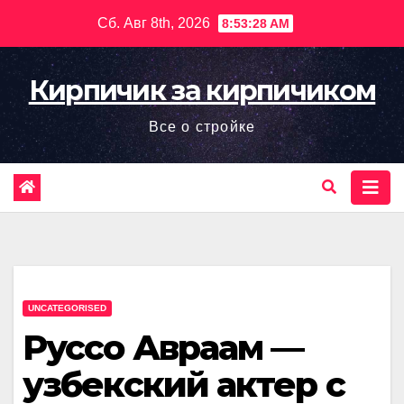
Перейти
Сб. Авг 8th, 2026
8:53:29 AM
к
содержимому
Кирпичик за кирпичиком
Все о стройке
UNCATEGORISED
Руссо Авраам —
узбекский актер с