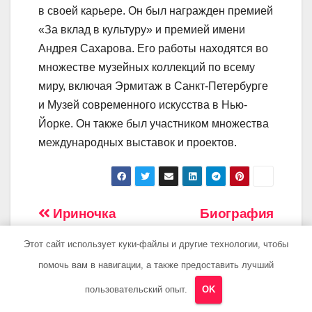
в своей карьере. Он был награжден премией
«За вклад в культуру» и премией имени
Андрея Сахарова. Его работы находятся во
множестве музейных коллекций по всему
миру, включая Эрмитаж в Санкт-Петербурге
и Музей современного искусства в Нью-
Йорке. Он также был участником множества
международных выставок и проектов.
Навигация
Ириночка
Биография
Сергеевна —
Власкина
по
Этот сайт использует куки-файлы и другие технологии, чтобы
удивительная
Дмитрия —
помочь вам в навигации, а также предоставить лучший
записям
личность, ее
интересные
неповторимая
факты, важные
пользовательский опыт.
OK
биография,
этапы и значимые