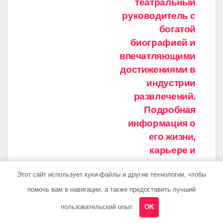
театральный
руководитель с
богатой
биографией и
впечатляющими
достижениями в
индустрии
развлечений.
Подробная
информация о
его жизни,
карьере и
интересных
Этот сайт использует куки-файлы и другие технологии, чтобы
фактах, о
которых вы
помочь вам в навигации, а также предоставить лучший
наверняка не
пользовательский опыт.
OK
знали!