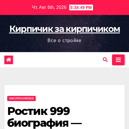
Перейти
Чт. Авг 6th, 2026
5:38:50 PM
к
содержимому
Кирпичик за кирпичиком
Все о стройке
UNCATEGORISED
Ростик 999
биография —