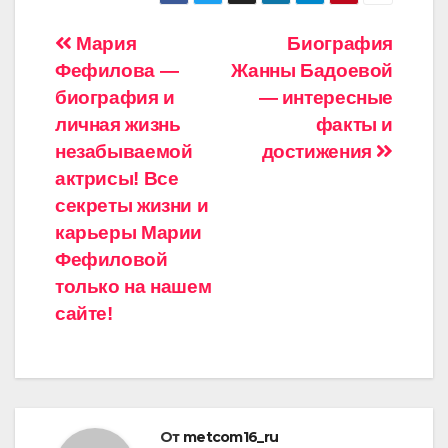
Навигация
Мария
Биография
Фефилова —
Жанны Бадоевой
по
биография и
— интересные
записям
личная жизнь
факты и
незабываемой
достижения
актрисы! Все
секреты жизни и
карьеры Марии
Фефиловой
только на нашем
сайте!
От
metcom16_ru