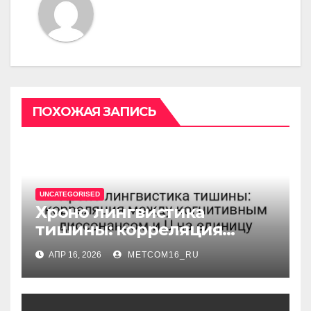
ПОХОЖАЯ ЗАПИСЬ
UNCATEGORISED
Хроно лингвистика
тишины: корреляция
между когнитивным
АПР 16, 2026
METCOM16_RU
диссонансом и U на
единицу