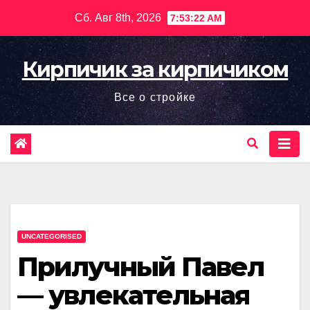
Перейти
Сб. Авг 8th, 2026
7:53:23 AM
к
содержимому
Кирпичик за кирпичиком
Все о стройке
UNCATEGORISED
Прилучный Павел
— увлекательная