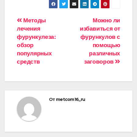
Навигация
Методы
Можно ли
лечения
избавиться от
по
фурункулеза:
фурункулов с
записям
обзор
помощью
популярных
различных
средств
заговоров
От
metcom16_ru