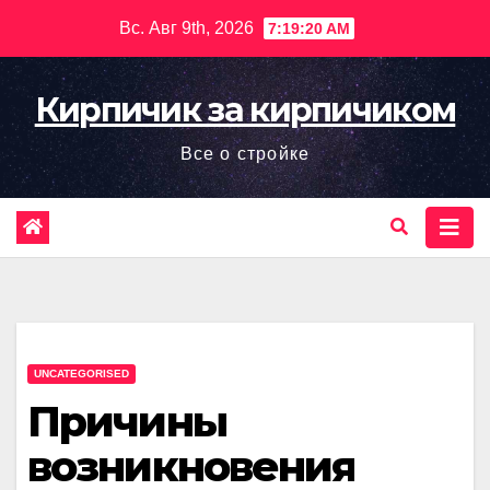
Перейти
Вс. Авг 9th, 2026
7:19:21 AM
к
содержимому
Кирпичик за кирпичиком
Все о стройке
UNCATEGORISED
Причины
возникновения