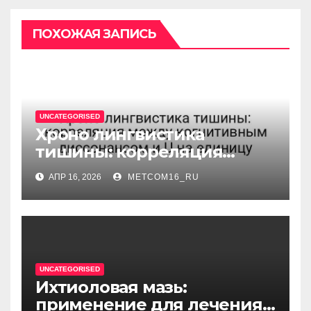
ПОХОЖАЯ ЗАПИСЬ
UNCATEGORISED
Хроно лингвистика
тишины: корреляция
между когнитивным
АПР 16, 2026
METCOM16_RU
диссонансом и U на
единицу
UNCATEGORISED
Ихтиоловая мазь:
применение для лечения