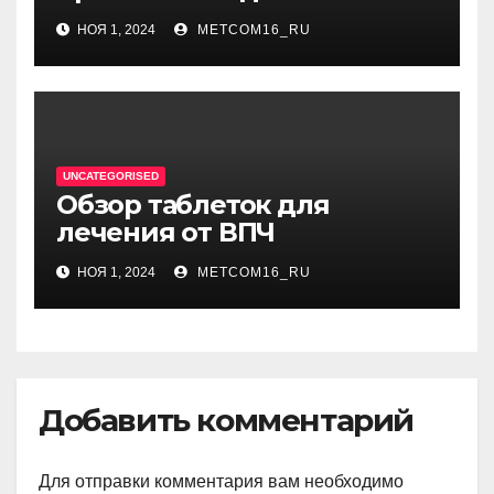
фурункулов
НОЯ 1, 2024
METCOM16_RU
UNCATEGORISED
Обзор таблеток для
лечения от ВПЧ
НОЯ 1, 2024
METCOM16_RU
Добавить комментарий
Для отправки комментария вам необходимо