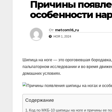
Причины появле
р
p
l
а
особенности на
a
в
s
и
От
metcom16_ru
s
т
НОЯ 1, 2024
n
ь
i
k
Шипица на ноге — это ороговевшая бородавка
i
пальпаторном исследовании и во время движе
домашних условиях.
Содержание
Код по МКБ-10 шипицы на ноге и причины ее п