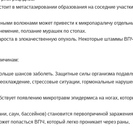
остоит в метастазировании образования на соседние участк
вными волокнами может привести к микропараличу отдельн
онемение, ползание мурашек по стопах.
ароста в злокачественную опухоль. Некоторые штаммы ВП
ричинам:
больше шансов заболеть. Защитные силы организма подавл
реохлаждение, стрессовые ситуации, гормональные наруше
ствует появлению микротравм эпидермиса на ногах, кото
ни, саун, бассейнов) становится первопричиной заражени
ожет попасться ВПЧ, который легко проникает через раны,