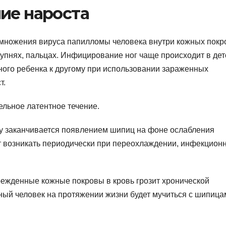
ие нароста
змножения вируса папилломы человека внутри кожных покр
тупнях, пальцах. Инфицирование ног чаще происходит в де
ного ребенка к другому при использовании зараженных
т.
льное латентное течение.
му заканчивается появлением шипиц на фоне ослабления
т возникать периодически при переохлаждении, инфекцион
ежденные кожные покровы в кровь грозит хронической
ый человек на протяжении жизни будет мучиться с шипица