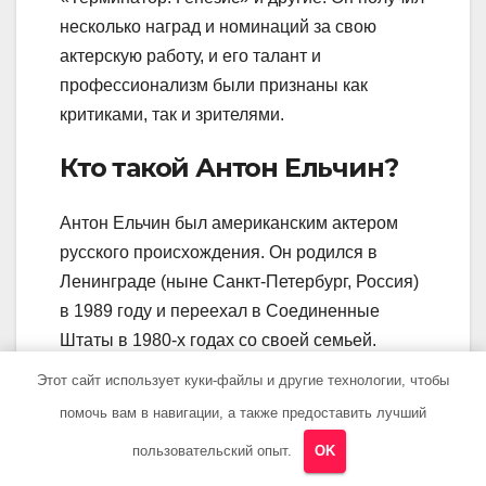
несколько наград и номинаций за свою
актерскую работу, и его талант и
профессионализм были признаны как
критиками, так и зрителями.
Кто такой Антон Ельчин?
Антон Ельчин был американским актером
русского происхождения. Он родился в
Ленинграде (ныне Санкт-Петербург, Россия)
в 1989 году и переехал в Соединенные
Штаты в 1980-х годах со своей семьей.
Ельчин начал свою карьеру в кино в
Этот сайт использует куки-файлы и другие технологии, чтобы
возрасте 9 лет и был известен своими
помочь вам в навигации, а также предоставить лучший
ролями в фильмах «Звездные войны:
пользовательский опыт.
OK
Эпизод 7 – Пробуждение силы» и «Часы».