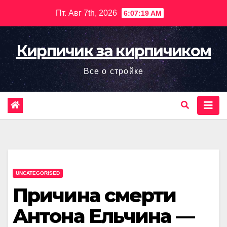
Перейти
Пт. Авг 7th, 2026
6:07:20 AM
к
содержимому
Кирпичик за кирпичиком
Все о стройке
UNCATEGORISED
Причина смерти
Антона Ельчина —