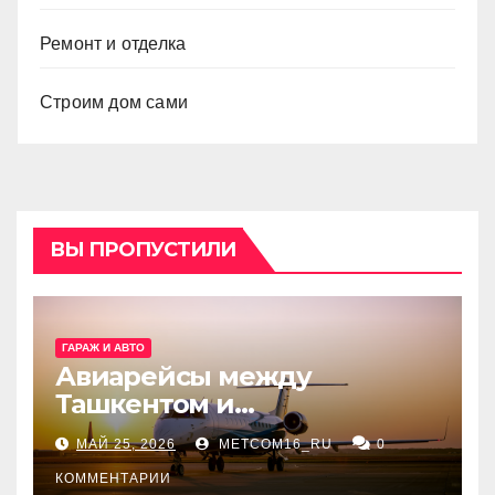
Ремонт и отделка
Строим дом сами
ВЫ ПРОПУСТИЛИ
ГАРАЖ И АВТО
Авиарейсы между
Ташкентом и
Екатеринбургом
МАЙ 25, 2026
METCOM16_RU
0
КОММЕНТАРИИ