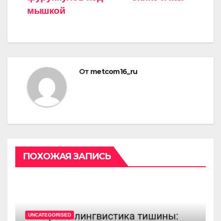
записям
мышкой
От
metcom16_ru
ПОХОЖАЯ ЗАПИСЬ
UNCATEGORISED