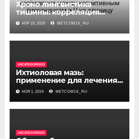
Хроно лингвистика
тишины: корреляция
между когнитивным
АПР 16, 2026
METCOM16_RU
диссонансом и U на
единицу
UNCATEGORISED
Ихтиоловая мазь:
применение для лечения
фурункулов
НОЯ 1, 2024
METCOM16_RU
UNCATEGORISED