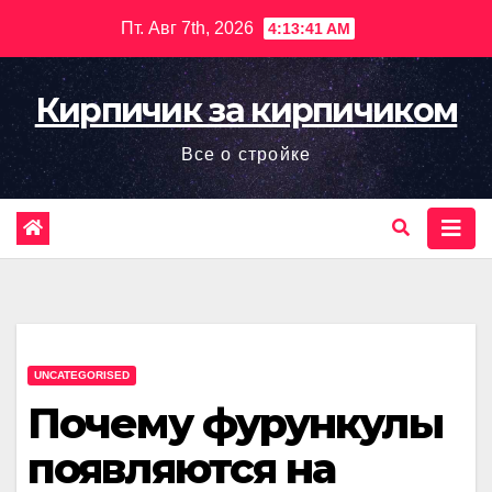
Перейти
Пт. Авг 7th, 2026
4:13:42 AM
к
содержимому
Кирпичик за кирпичиком
Все о стройке
UNCATEGORISED
Почему фурункулы
появляются на