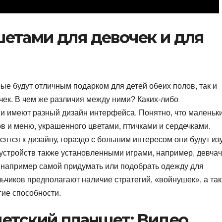
етами для девочек и для
е будут отличным подарком для детей обеих полов, так и
чек. В чем же различия между ними? Каких-либо
ни имеют разный дизайн интерфейса. Понятно, что маленьк
ов и меню, украшенного цветами, птичками и сердечками.
тся к дизайну, гораздо с большим интересом они будут из
 устройств также установленными играми, например, девча
 например самой придумать или подобрать одежду для
ьчиков предполагают наличие стратегий, «войнушек», а та
гие способности.
детский планшет: Видео