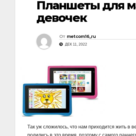
Планшеты для м
р
p
l
а
девочек
a
в
s
и
От
metcom16_ru
s
т
ДЕК 11, 2022
n
ь
i
k
i
Так уж сложилось, что нам приходится жить в 
родились в это время, поэтому с самого раннег