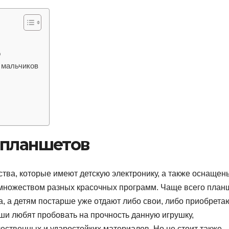
о
 мальчиков
 планшетов
тва, которые имеют детскую электронику, а также оснащен
 множеством разных красочных программ. Чаще всего план
а, а детям постарше уже отдают либо свои, либо приобрета
и любят пробовать на прочность данную игрушку,
чественных и ударостойких материалов. Но не стоит также