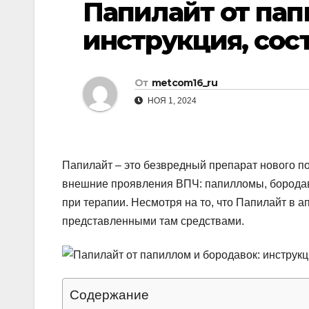
Папилайт от пап
р
p
l
а
инструкция, сост
a
в
s
и
От
metcom16_ru
s
т
НОЯ 1, 2024
n
ь
i
k
Папилайт – это безвредный препарат нового по
i
внешние проявления ВПЧ: папилломы, бородав
при терапии. Несмотря на то, что Папилайт в а
представленными там средствами.
Содержание