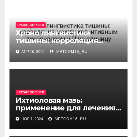
UNCATEGORISED
Хроно лингвистика
тишины: корреляция
между когнитивным
АПР 16, 2026
METCOM16_RU
диссонансом и U на
единицу
UNCATEGORISED
Ихтиоловая мазь:
применение для лечения
фурункулов
НОЯ 1, 2024
METCOM16_RU