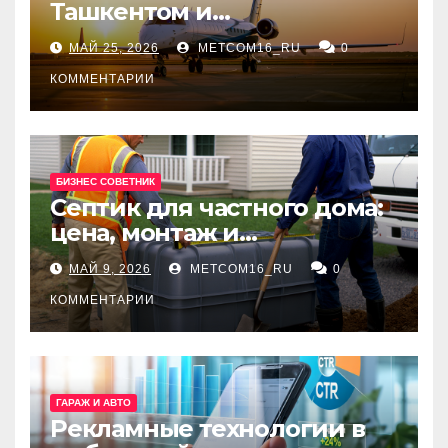
Ташкентом и
Екатеринбургом
МАЙ 25, 2026
METCOM16_RU
0
КОММЕНТАРИИ
БИЗНЕС СОВЕТНИК
Септик для частного дома:
цена, монтаж и
организация автономной
МАЙ 9, 2026
METCOM16_RU
0
канализации
КОММЕНТАРИИ
ГАРАЖ И АВТО
Рекламные технологии в