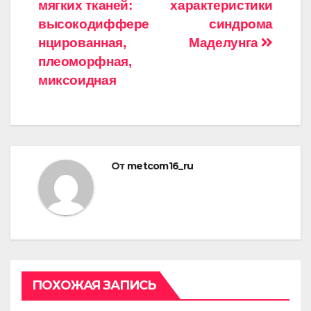
мягких тканей:
характеристики
по
высокодиффере
синдрома
записям
нцированная,
Маделунга
плеоморфная,
миксоидная
От
metcom16_ru
ПОХОЖАЯ ЗАПИСЬ