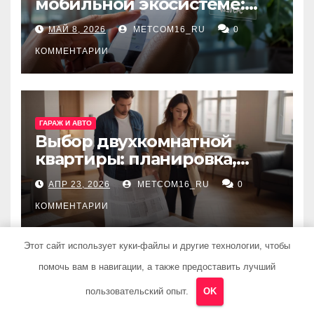
мобильной экосистеме:
ключевые сервисы и
МАЙ 8, 2026
METCOM16_RU
0
принципы работы
КОММЕНТАРИИ
ГАРАЖ И АВТО
Выбор двухкомнатной
квартиры: планировка,
состояние жилья и
АПР 23, 2026
METCOM16_RU
0
проверка документов
КОММЕНТАРИИ
Этот сайт использует куки-файлы и другие технологии, чтобы
помочь вам в навигации, а также предоставить лучший
пользовательский опыт.
OK