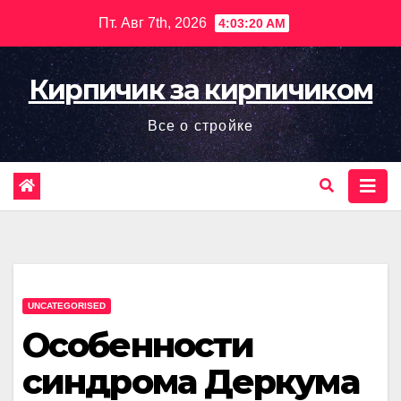
Перейти
Пт. Авг 7th, 2026
4:03:22 AM
к
содержимому
Кирпичик за кирпичиком
Все о стройке
UNCATEGORISED
Особенности
синдрома Деркума