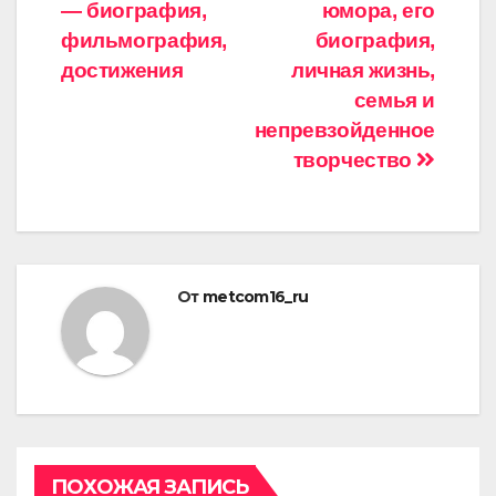
записям
— биография,
юмора, его
фильмография,
биография,
достижения
личная жизнь,
семья и
непревзойденное
творчество
От
metcom16_ru
ПОХОЖАЯ ЗАПИСЬ