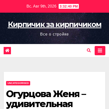
Перейти
Вс. Авг 9th, 2026
3:32:41 PM
к
содержимому
Кирпичик за кирпичиком
Все о стройке
UNCATEGORISED
Огурцова Женя –
удивительная