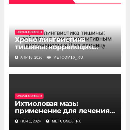
UNCATEGORISED
Хроно лингвистика
тишины: корреляция
между когнитивным
АПР 16, 2026
METCOM16_RU
диссонансом и U на
единицу
UNCATEGORISED
Ихтиоловая мазь:
применение для лечения
фурункулов
НОЯ 1, 2024
METCOM16_RU