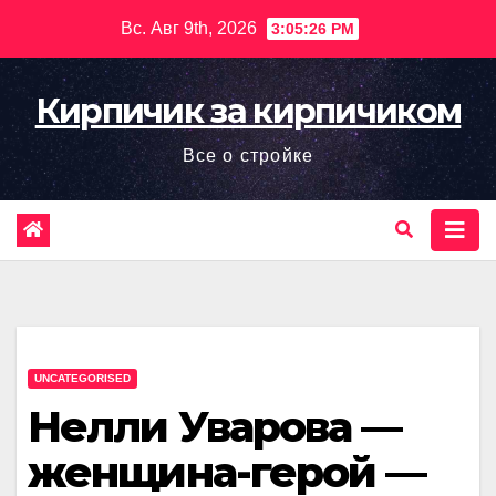
Перейти
Вс. Авг 9th, 2026
3:05:27 PM
к
содержимому
Кирпичик за кирпичиком
Все о стройке
UNCATEGORISED
Нелли Уварова —
женщина-герой —