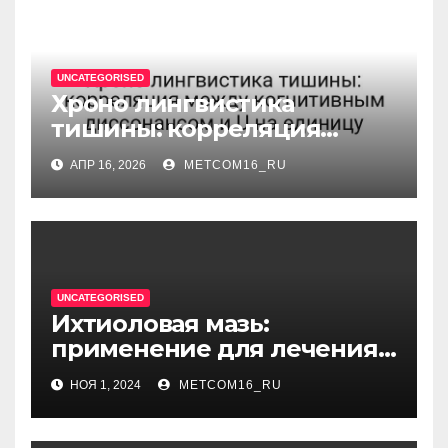
UNCATEGORISED
Хроно лингвистика
тишины: корреляция
между когнитивным
АПР 16, 2026
METCOM16_RU
диссонансом и U на
единицу
UNCATEGORISED
Ихтиоловая мазь:
применение для лечения
фурункулов
НОЯ 1, 2024
METCOM16_RU