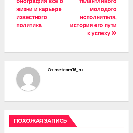
биография все о
талантливого
записям
жизни и карьере
молодого
известного
исполнителя,
политика
история его пути
к успеху
От
metcom16_ru
ПОХОЖАЯ ЗАПИСЬ