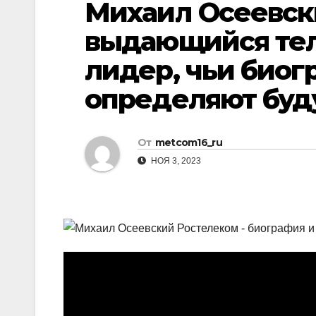
Михаил Осеевск
р
p
l
а
выдающийся те
a
в
лидер, чьи биог
s
и
s
определяют буд
т
n
ь
i
От
metcom16_ru
k
НОЯ 3, 2023
i