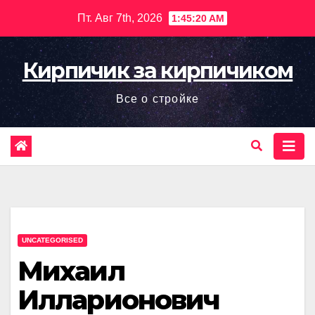
Перейти
Пт. Авг 7th, 2026
1:45:22 AM
к
содержимому
Кирпичик за кирпичиком
Все о стройке
UNCATEGORISED
Михаил
Илларионович