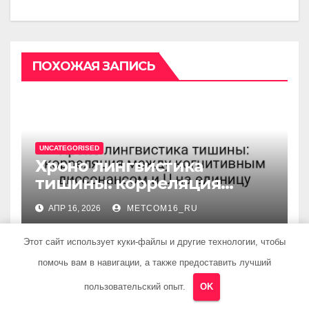
ПОХОЖАЯ ЗАПИСЬ
UNCATEGORISED
Хроно лингвистика
тишины: корреляция
между когнитивным
АПР 16, 2026
METCOM16_RU
диссонансом и U на
единицу
Этот сайт использует куки-файлы и другие технологии, чтобы
помочь вам в навигации, а также предоставить лучший
пользовательский опыт.
OK
UNCATEGORISED