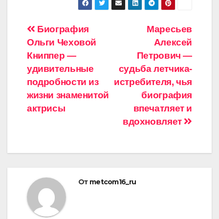
Навигация
Биография
Маресьев
Ольги Чеховой
Алексей
по
Книппер —
Петрович —
записям
удивительные
судьба летчика-
подробности из
истребителя, чья
жизни знаменитой
биография
актрисы
впечатляет и
вдохновляет
От
metcom16_ru