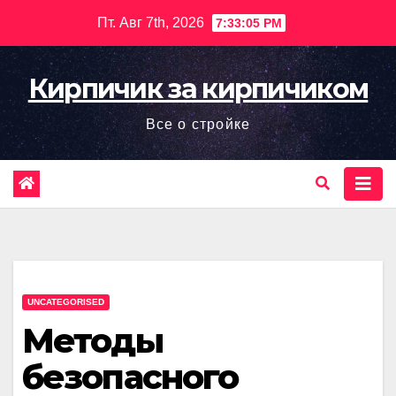
Перейти
Пт. Авг 7th, 2026
7:33:06 PM
к
содержимому
Кирпичик за кирпичиком
Все о стройке
UNCATEGORISED
Методы
безопасного