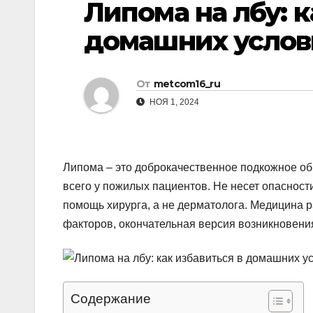
Липома на лбу: к
р
p
l
а
домашних услов
a
в
s
и
От
metcom16_ru
s
т
НОЯ 1, 2024
n
ь
i
k
Липома – это доброкачественное подкожное об
i
всего у пожилых пациентов. Не несет опасност
помощь хирурга, а не дерматолога. Медицина 
факторов, окончательная версия возникновени
Содержание