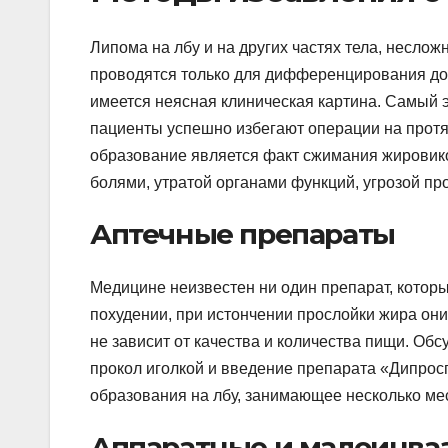
Липома на лбу и на других частях тела, несло
проводятся только для дифференцирования доб
имеется неясная клиническая картина. Самый
пациенты успешно избегают операции на прот
образование является факт сжимания жировик
болями, утратой органами функций, угрозой п
Аптечные препараты
Медицине неизвестен ни один препарат, котор
похудении, при истончении прослойки жира они 
не зависит от качества и количества пищи. О
прокол иголкой и введение препарата «Дипрос
образования на лбу, занимающее несколько ме
Аппаратные и малоинва