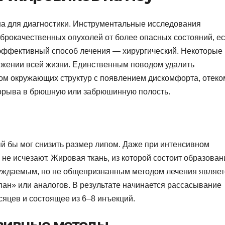
жна для диагностики. Инструментальные исследования
рокачественных опухолей от более опасных состояний, е
 эффективный способ лечения — хирургический. Некоторые
яжении всей жизни. Единственным поводом удалить
ом окружающих структур с появлением дискомфорта, отеко
рорыва в брюшную или забрюшинную полость.
ый бы мог снизить размер липом. Даже при интенсивном
не исчезают. Жировая ткань, из которой состоит образован
бсуждаемым, но не общепризнанным методом лечения являет
пан» или аналогов. В результате начинается рассасывание
сяцев и состоящее из 6–8 инъекций.
зивные методы