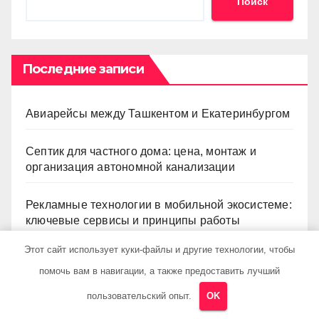
Поиск
Последние записи
Авиарейсы между Ташкентом и Екатеринбургом
Септик для частного дома: цена, монтаж и
организация автономной канализации
Рекламные технологии в мобильной экосистеме:
ключевые сервисы и принципы работы
Этот сайт использует куки-файлы и другие технологии, чтобы
Выбор двухкомнатной квартиры: планировка,
помочь вам в навигации, а также предоставить лучший
состояние жилья и проверка документов
пользовательский опыт.
OK
Готовые римские шторы: размеры, ткани и