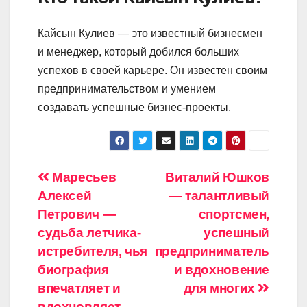
Кайсын Кулиев — это известный бизнесмен
и менеджер, который добился больших
успехов в своей карьере. Он известен своим
предпринимательством и умением
создавать успешные бизнес-проекты.
Навигация
Маресьев
Виталий Юшков
Алексей
— талантливый
по
Петрович —
спортсмен,
записям
судьба летчика-
успешный
истребителя, чья
предприниматель
биография
и вдохновение
впечатляет и
для многих
вдохновляет