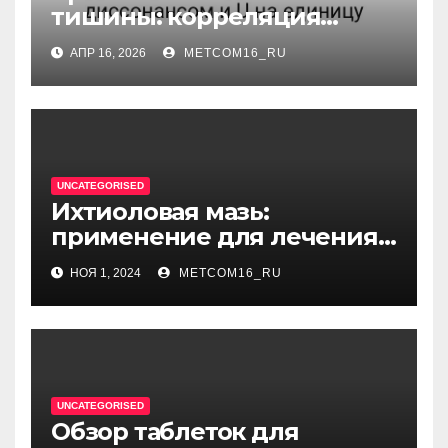
тишины: корреляция
между когнитивным
АПР 16, 2026
METCOM16_RU
диссонансом и U на
единицу
UNCATEGORISED
Ихтиоловая мазь:
применение для лечения
фурункулов
НОЯ 1, 2024
METCOM16_RU
UNCATEGORISED
Обзор таблеток для