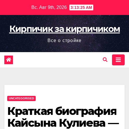
Перейти
Вс. Авг 9th, 2026
3:13:26 AM
к
содержимому
Кирпичик за кирпичиком
Все о стройке
UNCATEGORISED
Краткая биография
Кайсына Кулиева —