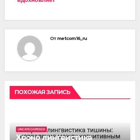
От
metcom16_ru
ПОХОЖАЯ ЗАПИСЬ
UNCATEGORISED
Хроно лингвистика