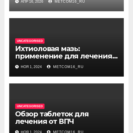
АПР 16, 2026
METCOM16_RU
диссонансом и U на
единицу
UNCATEGORISED
Ихтиоловая мазь:
применение для лечения
фурункулов
НОЯ 1, 2024
METCOM16_RU
UNCATEGORISED
Обзор таблеток для
лечения от ВПЧ
НОЯ 1, 2024
METCOM16_RU