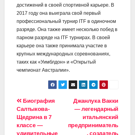
достижений в своей спортивной карьере. В
2017 году она выиграла свой первый
профессиональный турнир ITF в одиночном
разряде. Она также имеет несколько побед в
парном разряде на ITF турнирах. В своей
карьере она также принимала участие в
крупных международных соревнованиях,
таких как «Уимблдон» и «Открытый
чемпионат Австралии».
Навигация
Биография
Джанлука Вакки
Салтыкова-
— легендарный
по
Щедрина в 7
итальянский
записям
классе —
предприниматель
удивительные
, создатель