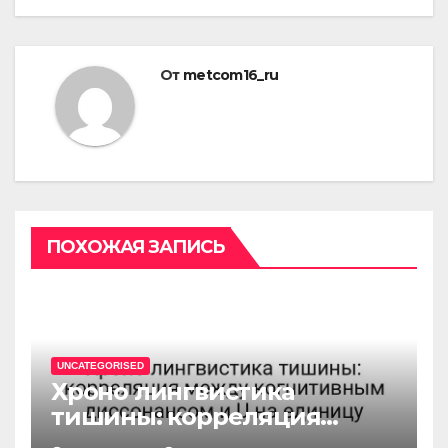
От
metcom16_ru
ПОХОЖАЯ ЗАПИСЬ
UNCATEGORISED
Хроно лингвистика
тишины: корреляция
между когнитивным