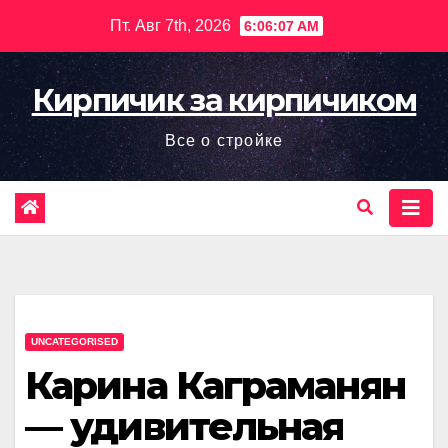
Перейти
Пт. Авг 7th, 2026
6:06:08 AM
к
содержимому
Кирпичик за кирпичиком
Все о стройке
UNCATEGORISED
Карина Каграманян
— удивительная