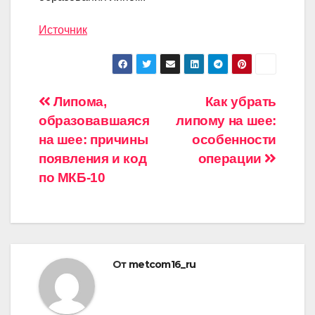
Источник
Навигация
Липома,
Как убрать
образовавшаяся
липому на шее:
по
на шее: причины
особенности
записям
появления и код
операции
по МКБ-10
От
metcom16_ru