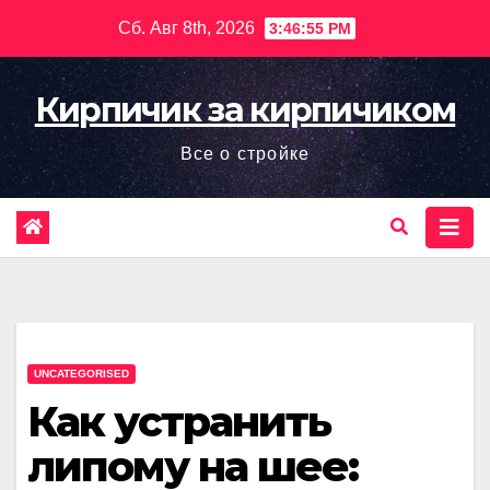
Перейти
Сб. Авг 8th, 2026
3:46:56 PM
к
содержимому
Кирпичик за кирпичиком
Все о стройке
UNCATEGORISED
Как устранить
липому на шее: