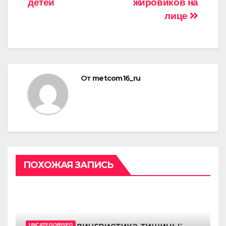
детей
жировиков на
лице
От
metcom16_ru
ПОХОЖАЯ ЗАПИСЬ
UNCATEGORISED