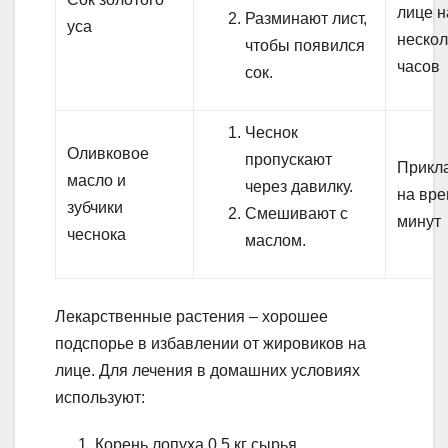
лице н
Разминают лист,
уса
нескол
чтобы появился
часов
сок.
Чеснок
Оливковое
пропускают
Прикл
масло и
через давилку.
на вре
зубчики
Смешивают с
минут
чеснока
маслом.
Лекарственные растения – хорошее
подспорье в избавлении от жировиков на
лице. Для лечения в домашних условиях
используют:
Корень лопуха 0,5 кг сырья