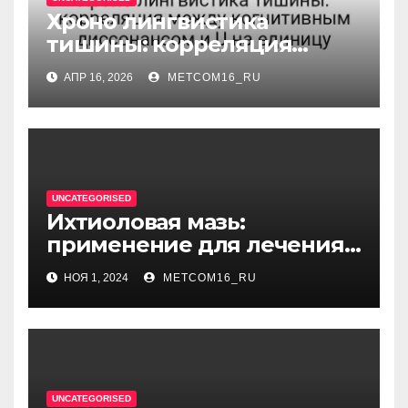
Хроно лингвистика
тишины: корреляция
между когнитивным
АПР 16, 2026
METCOM16_RU
диссонансом и U на
единицу
UNCATEGORISED
Ихтиоловая мазь:
применение для лечения
фурункулов
НОЯ 1, 2024
METCOM16_RU
UNCATEGORISED