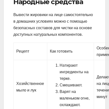
Народные средства
Вывести жировики на лице самостоятельно
в домашних условиях можно с помощью
безопасных составов для чистки на основе
доступных натуральных компонентов.
Особе
Рецепт
Как готовить
приме
Натирают
ингредиенты на
Делаю
терке.
Хозяйственное
на лиц
Смешивают.
мыло и лук
течени
Варят на
минут
маленьком огне,
охлаждают.