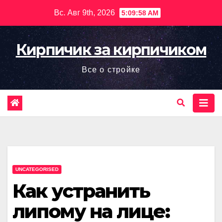
Перейти
Вс. Авг 9th, 2026
5:09:59 AM
к
содержимому
Кирпичик за кирпичиком
Все о стройке
UNCATEGORISED
Как устранить
липому на лице: