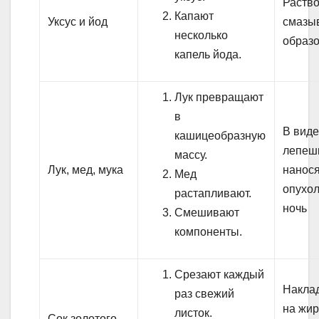
Раств
Капают
Уксус и йод
смазы
несколько
образ
капель йода.
Лук превращают
в
В вид
кашицеобразную
лепеш
массу.
Лук, мед, мука
нанося
Мед
опухол
растапливают.
ночь
Смешивают
компоненты.
Срезают каждый
Накла
раз свежий
на жир
листок.
Сок золотого