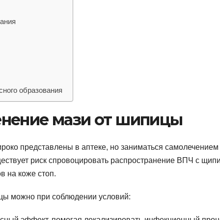
вания
сного образования
нение мази от шипицы
око представлены в аптеке, но заниматься самолечением
ществует риск спровоцировать распространение ВПЧ с щип
в на коже стоп.
цы можно при соблюдении условий:
сный эффект, помогая локализировать инфекционный проц