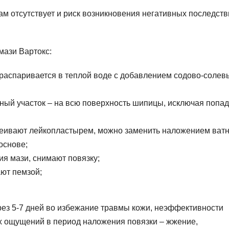
 отсутствует и риск возникновения негативных последств
мази Вартокс:
 распаривается в теплой воде с добавлением содово-солев
нный участок – на всю поверхность шипицы, исключая попа
леивают лейкопластырем, можно заменить наложением ватн
основе;
я мази, снимают повязку;
ют пемзой;
рез 5-7 дней во избежание травмы кожи, неэффективности
 ощущений в период наложения повязки – жжение,