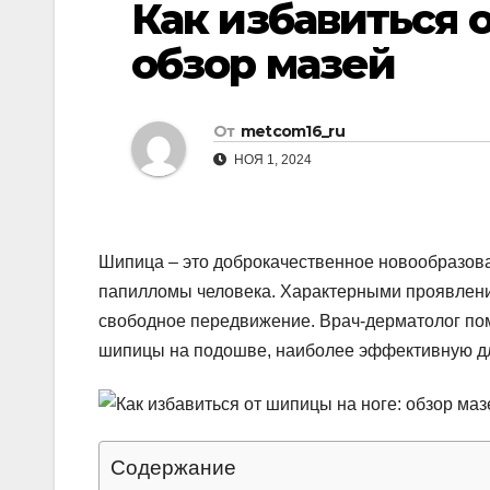
Как избавиться 
р
p
l
а
обзор мазей
a
в
s
и
От
metcom16_ru
s
т
НОЯ 1, 2024
n
ь
i
k
Шипица – это доброкачественное новообразов
i
папилломы человека. Характерными проявлени
свободное передвижение. Врач-дерматолог помо
шипицы на подошве, наиболее эффективную дл
Содержание