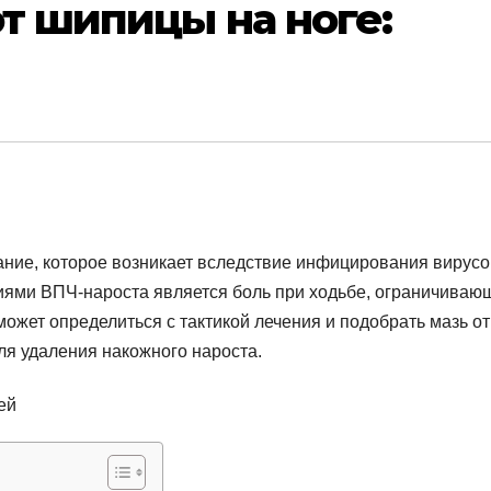
от шипицы на ноге:
ание, которое возникает вследствие инфицирования вирус
ями ВПЧ-нароста является боль при ходьбе, ограничиваю
жет определиться с тактикой лечения и подобрать мазь от
я удаления накожного нароста.