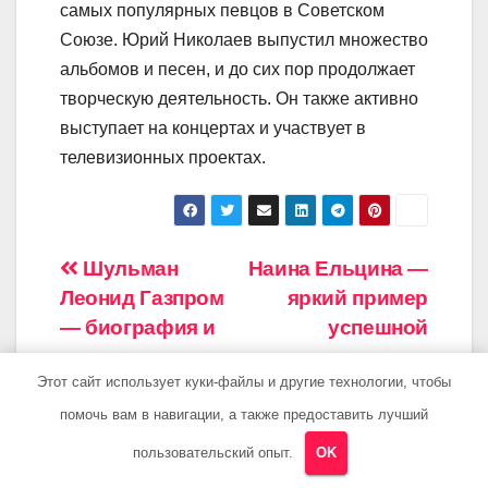
самых популярных певцов в Советском
Союзе. Юрий Николаев выпустил множество
альбомов и песен, и до сих пор продолжает
творческую деятельность. Он также активно
выступает на концертах и участвует в
телевизионных проектах.
Навигация
Шульман
Наина Ельцина —
Леонид Газпром
яркий пример
по
— биография и
успешной
записям
достижения
женщины в
Этот сайт использует куки-файлы и другие технологии, чтобы
политической
сфере, ее
помочь вам в навигации, а также предоставить лучший
национальность,
пользовательский опыт.
OK
биография и