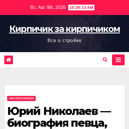
Перейти
Вс. Авг 9th, 2026
10:29:14 AM
к
содержимому
Кирпичик за кирпичиком
Все о стройке
UNCATEGORISED
Юрий Николаев —
биография певца,