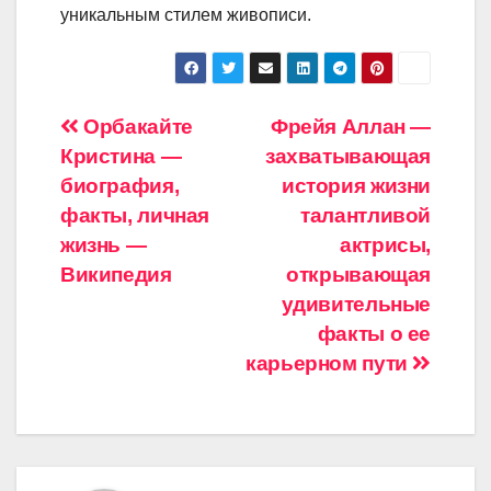
уникальным стилем живописи.
Навигация
Орбакайте
Фрейя Аллан —
Кристина —
захватывающая
по
биография,
история жизни
записям
факты, личная
талантливой
жизнь —
актрисы,
Википедия
открывающая
удивительные
факты о ее
карьерном пути