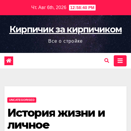
Перейти
Чт. Авг 6th, 2026
12:58:41 PM
к
содержимому
Кирпичик за кирпичиком
Все о стройке
UNCATEGORISED
История жизни и
личное