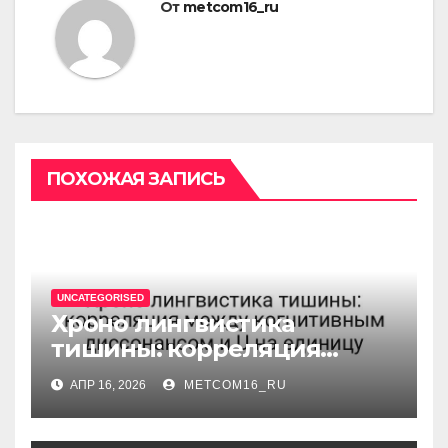
От
metcom16_ru
ПОХОЖАЯ ЗАПИСЬ
UNCATEGORISED
Хроно лингвистика
тишины: корреляция
между когнитивным
АПР 16, 2026
METCOM16_RU
диссонансом и U на
единицу