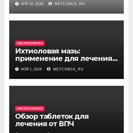
между когнитивным
АПР 16, 2026
METCOM16_RU
диссонансом и U на
единицу
UNCATEGORISED
Ихтиоловая мазь:
применение для лечения
фурункулов
НОЯ 1, 2024
METCOM16_RU
UNCATEGORISED
Обзор таблеток для
лечения от ВПЧ