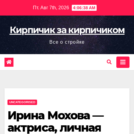
Перейти
Пт. Авг 7th, 2026
4:06:39 AM
к
содержимому
Кирпичик за кирпичиком
Все о стройке
UNCATEGORISED
Ирина Мохова —
актриса, личная