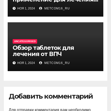
фурункулов
НОЯ 1, 2024
METCOM16_RU
UNCATEGORISED
Обзор таблеток для
лечения от ВПЧ
НОЯ 1, 2024
METCOM16_RU
Добавить комментарий
Для отправки комментария вам необходимо