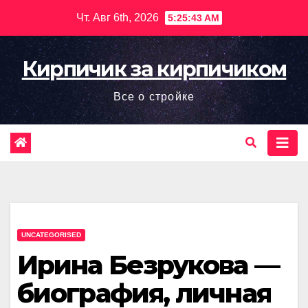
Перейти
Чт. Авг 6th, 2026
5:25:44 AM
к
содержимому
Кирпичик за кирпичиком
Все о стройке
UNCATEGORISED
Ирина Безрукова —
биография, личная