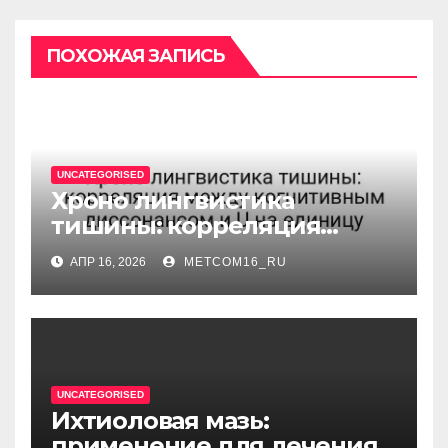
ПОХОЖАЯ ЗАПИСЬ
UNCATEGORISED
Хроно лингвистика
тишины: корреляция
между когнитивным
АПР 16, 2026
METCOM16_RU
диссонансом и U на
единицу
UNCATEGORISED
Ихтиоловая мазь:
применение для лечения