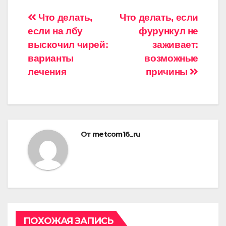
Навигация
Что делать,
Что делать, если
если на лбу
фурункул не
по
выскочил чирей:
заживает:
записям
варианты
возможные
лечения
причины
От
metcom16_ru
ПОХОЖАЯ ЗАПИСЬ