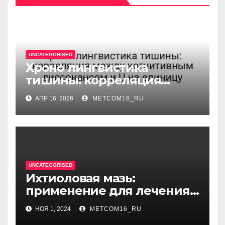
UNCATEGORISED
Хроно лингвистика
тишины: корреляция
между когнитивным
АПР 16, 2026
METCOM16_RU
диссонансом и U на
единицу
UNCATEGORISED
Ихтиоловая мазь:
применение для лечения
фурункулов
НОЯ 1, 2024
METCOM16_RU