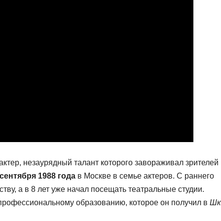
актер, незаурядный талант которого завораживал зрителей
 сентября 1988 года
в Москве в семье актеров. С раннего
тву, а в 8 лет уже начал посещать театральные студии.
к профессиональному образованию, которое он получил в
Шк