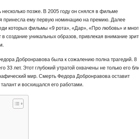
несколько позже. В 2005 году он снялся в фильме
ая принесла ему первую номинацию на премию. Далее
еди которых фильмы «9 рота», «Дар», «Про любовь» и мног
т в создание уникальных образов, привлекая внимание зри
м.
 Федора Добронравова была к сожалению полна трагедий. 8
го 33 лет. Этот глубокий утратой охвачены не только его бл
графический мир. Смерть Федора Добронравова оставит
о талант и восхищался его работами.