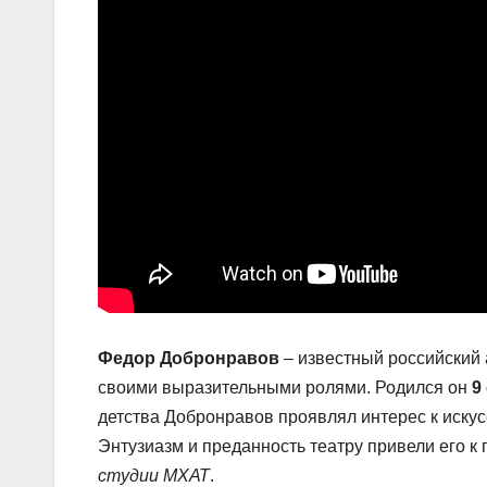
Федор Добронравов
– известный российский 
своими выразительными ролями. Родился он
9
детства Добронравов проявлял интерес к искусс
Энтузиазм и преданность театру привели его 
студии МХАТ
.