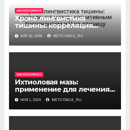
UNCATEGORISED
Хроно лингвистика
тишины: корреляция
между когнитивным
АПР 16, 2026
METCOM16_RU
диссонансом и U на
единицу
UNCATEGORISED
Ихтиоловая мазь:
применение для лечения
фурункулов
НОЯ 1, 2024
METCOM16_RU