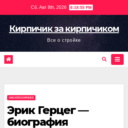
Перейти
Сб. Авг 8th, 2026
6:18:56 PM
к
содержимому
Кирпичик за кирпичиком
Все о стройке
UNCATEGORISED
Эрик Герцег —
биография