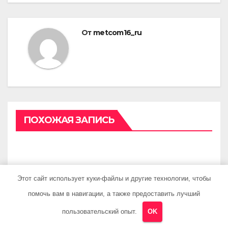
От
metcom16_ru
ПОХОЖАЯ ЗАПИСЬ
Этот сайт использует куки-файлы и другие технологии, чтобы
UNCATEGORISED
Хроно лингвистика
помочь вам в навигации, а также предоставить лучший
тишины: корреляция
пользовательский опыт.
OK
между когнитивным
АПР 16, 2026
METCOM16_RU