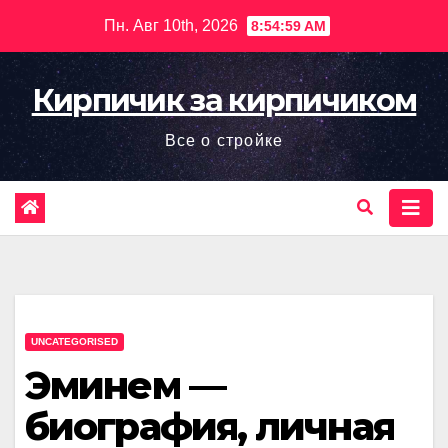
Перейти
Пн. Авг 10th, 2026
8:55:00 AM
к
содержимому
Кирпичик за кирпичиком
Все о стройке
UNCATEGORISED
Эминем —
биография, личная