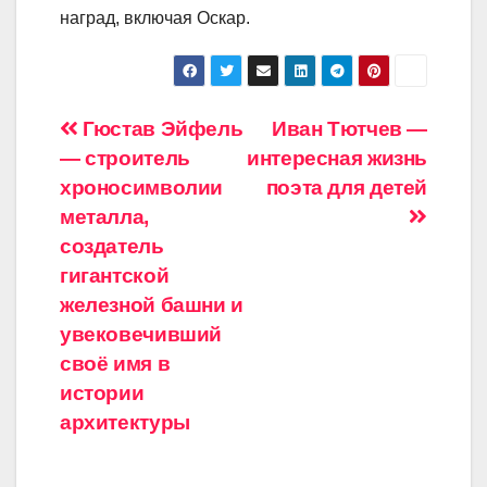
наград, включая Оскар.
Навигация
Гюстав Эйфель
Иван Тютчев —
— строитель
интересная жизнь
по
хроносимволии
поэта для детей
записям
металла,
создатель
гигантской
железной башни и
увековечивший
своё имя в
истории
архитектуры