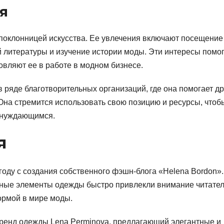
я
 поклонницей искусства. Ее увлечения включают посещение
й литературы и изучение истории моды. Эти интересы помо
овляют ее в работе в модном бизнесе.
 ряде благотворительных организаций, где она помогает д
на стремится использовать свою позицию и ресурсы, чтоб
ь нуждающимся.
я
оду с создания собственного фэшн-блога «Helena Bordon».
азные элементы одежды быстро привлекли внимание читател
ормой в мире моды.
бренд одежды Lena Perminova, предлагающий элегантные и