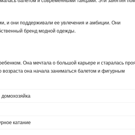
ималась балетом и современными танцами. Эти занятия по
, и они поддерживали ее увлечения и амбиции. Они
обственный бренд модной одежды.
ребенком. Она мечтала о большой карьере и старалась про
го возраста она начала заниматься балетом и фигурным
 домохозяйка
урное катание