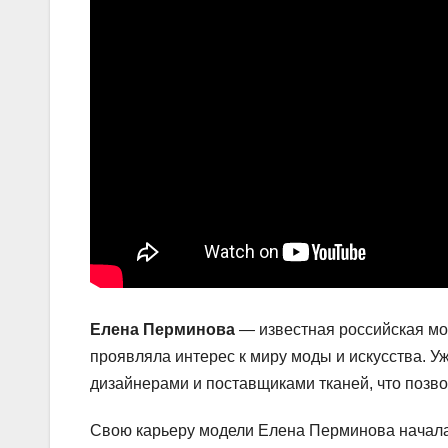
Елена Перминова
— известная российская мод
проявляла интерес к миру моды и искусства. У
дизайнерами и поставщиками тканей, что позво
Свою карьеру модели Елена Перминова начала в