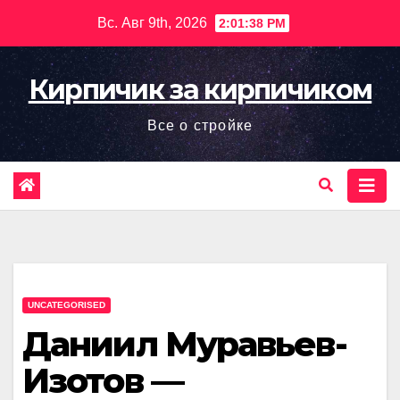
Перейти
Вс. Авг 9th, 2026
2:01:39 PM
к
содержимому
Кирпичик за кирпичиком
Все о стройке
UNCATEGORISED
Даниил Муравьев-
Изотов —