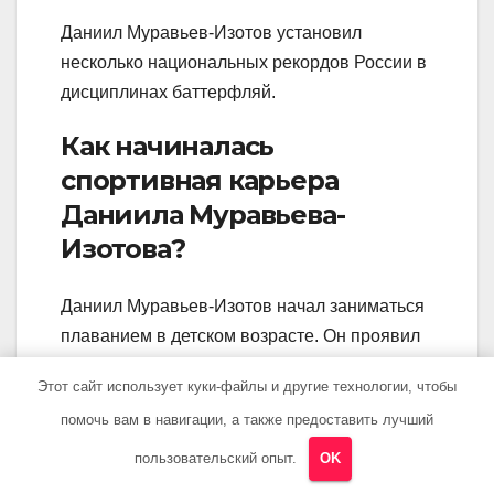
Даниил Муравьев-Изотов установил
несколько национальных рекордов России в
дисциплинах баттерфляй.
Как начиналась
спортивная карьера
Даниила Муравьева-
Изотова?
Даниил Муравьев-Изотов начал заниматься
плаванием в детском возрасте. Он проявил
спортивный талант и быстро продвинулся
Этот сайт использует куки-файлы и другие технологии, чтобы
вперед, становясь одним из самых
помочь вам в навигации, а также предоставить лучший
перспективных пловцов в России.
пользовательский опыт.
OK