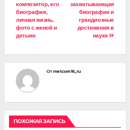
записям
композитор, его
захватывающая
биография,
биография и
личная жизнь,
грандиозные
фото с женой и
достижения в
детьми
науке
От
metcom16_ru
ПОХОЖАЯ ЗАПИСЬ