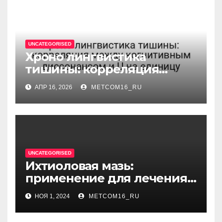
UNCATEGORISED
Хроно лингвистика
тишины: корреляция
между когнитивным
АПР 16, 2026
METCOM16_RU
диссонансом и U на
единицу
UNCATEGORISED
Ихтиоловая мазь:
применение для лечения
фурункулов
НОЯ 1, 2024
METCOM16_RU