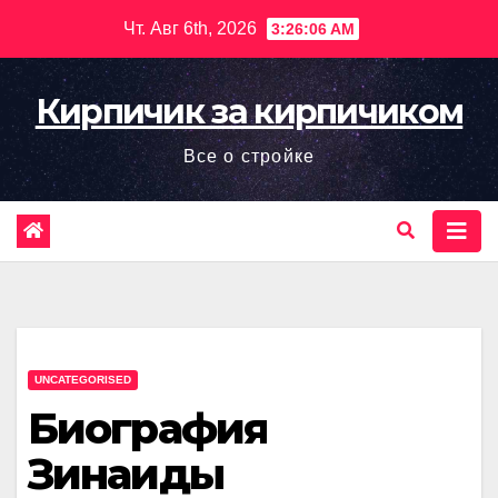
Перейти
Чт. Авг 6th, 2026
3:26:07 AM
к
содержимому
Кирпичик за кирпичиком
Все о стройке
UNCATEGORISED
Биография
Зинаиды