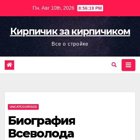
Перейти
Пн. Авг 10th, 2026
8:56:20 PM
к
содержимому
Кирпичик за кирпичиком
Все о стройке
UNCATEGORISED
Биография
Всеволода