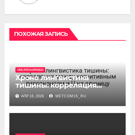
ПОХОЖАЯ ЗАПИСЬ
UNCATEGORISED
Хроно лингвистика
тишины: корреляция
между когнитивным
АПР 16, 2026
METCOM16_RU
диссонансом и U на
единицу