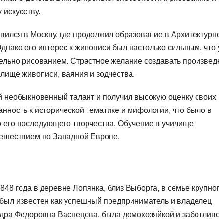
 искусству.
авился в Москву, где продолжил образование в Архитектурн
днако его интерес к живописи был настолько сильным, что
тельно рисованием. Страстное желание создавать произвед
лище живописи, ваяния и зодчества.
й необыкновенный талант и получил высокую оценку своих
нность к исторической тематике и мифологии, что было в
 его последующего творчества. Обучение в училище
утешествием по Западной Европе.
48 года в деревне Лопянка, близ Выборга, в семье крупно
, был известен как успешный предприниматель и владелец
ндра Федоровна Васнецова, была домохозяйкой и заботлив