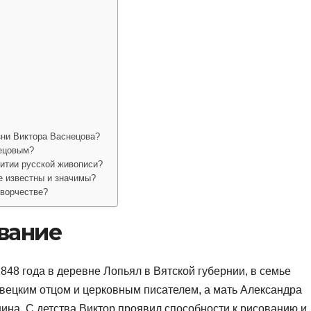
зни Виктора Васнецова?
нецовым?
витии русской живописи?
е известны и значимы?
творчестве?
вание
48 года в деревне Лопьял в Вятской губернии, в семье
овецким отцом и церковным писателем, а мать Александра
на. С детства Виктор проявил способности к рисованию и