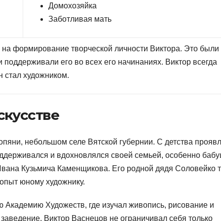
Домохозяйка
Заботливая мать
на формирование творческой личности Виктора. Это были
 поддерживали его во всех его начинаниях. Виктор всегда
н стал художником.
скусстве
опяни, небольшом селе Вятской губернии. С детства прояв
ддерживался и вдохновлялся своей семьей, особенно бабу
вана Кузьмича Каменщикова. Его родной дядя Соловейко 
 опыт юному художнику.
ю Академию Художеств, где изучал живопись, рисование и
е заведение, Виктор Васнецов не ограничивал себя только