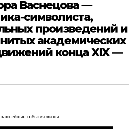
ора Васнецова —
ика-символиста,
альных произведений и
енитых академических
движений конца XIX —