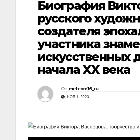
Биография Викт
р
p
l
а
русского художн
a
в
создателя эпох
s
и
s
участника знам
т
n
ь
искусственных 
i
начала XX века
k
i
От
metcom16_ru
НОЯ 1, 2023