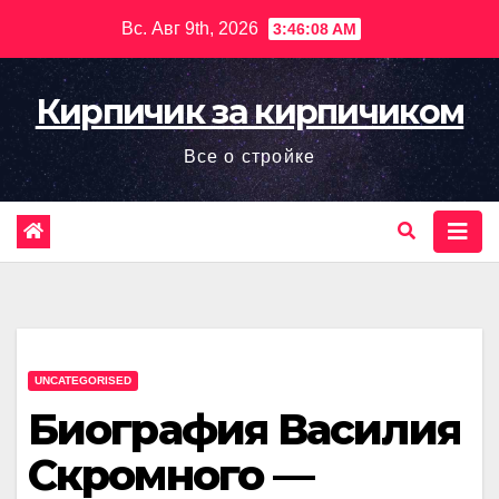
Перейти
Вс. Авг 9th, 2026
3:46:09 AM
к
содержимому
Кирпичик за кирпичиком
Все о стройке
UNCATEGORISED
Биография Василия
Скромного —