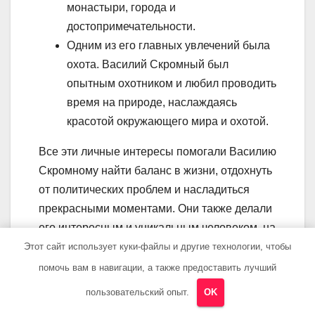
монастыри, города и
достопримечательности.
Одним из его главных увлечений была
охота. Василий Скромный был
опытным охотником и любил проводить
время на природе, наслаждаясь
красотой окружающего мира и охотой.
Все эти личные интересы помогали Василию
Скромному найти баланс в жизни, отдохнуть
от политических проблем и насладиться
прекрасными моментами. Они также делали
его интересным и уникальным человеком, на
гранях между государственным деятелем и
Этот сайт использует куки-файлы и другие технологии, чтобы
обычным человеком.
помочь вам в навигации, а также предоставить лучший
пользовательский опыт.
OK
Брак и семья Василия