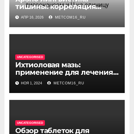
тишины: корреляция
между когнитивным
АПР 16, 2026
METCOM16_RU
диссонансом и U на
единицу
UNCATEGORISED
Ихтиоловая мазь:
применение для лечения
фурункулов
НОЯ 1, 2024
METCOM16_RU
UNCATEGORISED
Обзор таблеток для