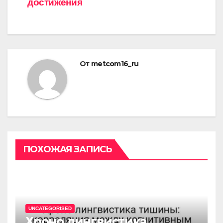
достижения
От
metcom16_ru
ПОХОЖАЯ ЗАПИСЬ
UNCATEGORISED
Хроно лингвистика