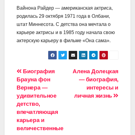
Вайнона Райдер — американская актриса,
родилась 29 октября 1971 года в Олбани,
штат Миннесота. С детства она мечтала о
карьере актрисы и в 1985 году начала свою
актерскую карьеру в фильме «Она сама».
Навигация
Биография
Алена Долецкая
Брауна фон
— биография,
по
Вернера —
интересы и
записям
удивительное
личная жизнь
детство,
впечатляющая
карьера и
величественные