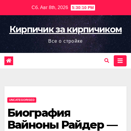
Перейти
Сб. Авг 8th, 2026
5:30:11 PM
к
содержимому
Кирпичик за кирпичиком
Все о стройке
UNCATEGORISED
Биография
Вайноны Райдер —