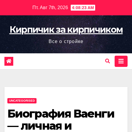
Перейти
Пт. Авг 7th, 2026
4:08:24 AM
к
содержимому
Кирпичик за кирпичиком
Все о стройке
UNCATEGORISED
Биография Ваенги
— личная и