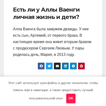
Есть ли у Аллы Ваенги
личная жизнь и дети?
Алла Ваенга была замужем дважды. У нее
есть сын, Артемий, от первого брака. В
настоящее время она живет вторым браком
с продюсером Сергеем Лвовым. У пары
родилась дочь, Мария, в 2013 году.
Навигация
Биография
Хакамада Ирина
Этот сайт использует куки-файлы и другие технологии, чтобы
Калинова
— все о жизни,
по
помочь вам в навигации, а также предоставить лучший
Анатолия
карьере и
записям
Альбертовича —
удивительных
пользовательский опыт.
OK
ранние годы,
особенностях